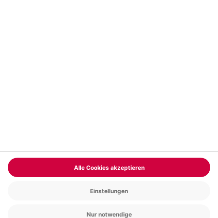
Vertrag widerrufen
FAQs
Kontakt
Zahlungsarten
Über uns
Magazin
Jobs & Karriere
Partnerprogramm
Versand und Lieferung
Presse
AGB
Cookie Einstellungen
Datenschutz
Nutzungsbedingungen
Online-Marktplatz
Barrierefreiheit
Compliance
Impressum
RECHNUNG