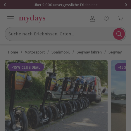
Über 9.000 unvergessliche Erlebnisse
Benutzerkonto
Suche nach Erlebnissen, Orten...
Home
/
Motorsport
/
Spaßmobil
/
Segway fahren
/
Segway Tour 
-15% CLUB DEAL
-15% C