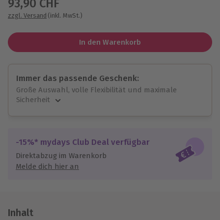
93,90 CHF
zzgl. Versand
(inkl. MwSt.)
In den Warenkorb
Immer das passende Geschenk:
Große Auswahl, volle Flexibilität und maximale
Sicherheit
Große Auswahl
Über 9.000 unvergessliche Erlebnisse.
Volle Flexibilität
-15%* mydays Club Deal verfügbar
Jeder Gutschein für alle Erlebnisse einlösbar.
Direktabzug im Warenkorb
Maximale Sicherheit
Melde dich hier an
10 Jahre gültig & verlängerbar.
Inhalt