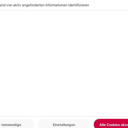
bnis verschoben (die Entscheidung
ste Kleidung, Festes Schuhwerk
r: 9-17 Uhr
www.b2b.mydays.de/
en
5% CLUB DEAL
-15% CLUB DEAL