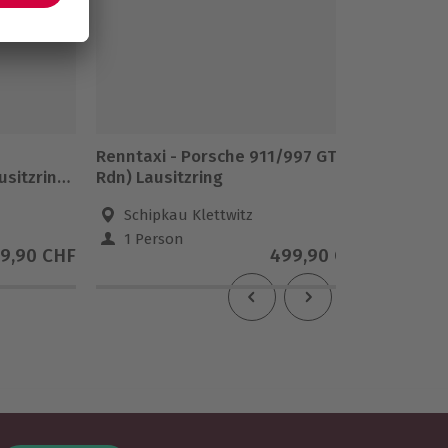
Renntaxi - Porsche 911/997 GT3 (4
Renntax
usitzring
Rdn) Lausitzring
Rdn.) O
Schipkau Klettwitz
Osch
1 Person
1 Pe
9,90 CHF
499,90 CHF
5
(3)