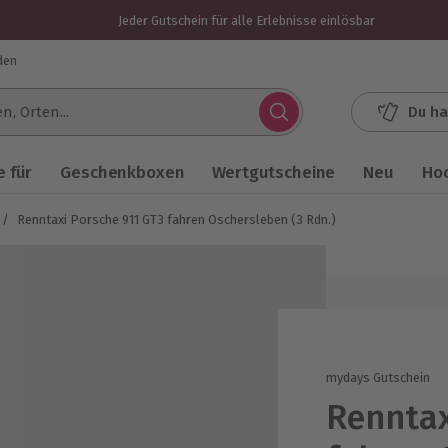
Jeder Gutschein für alle Erlebnisse einlösbar
den
Du ha
.
 für
Geschenkboxen
Wertgutscheine
Neu
Ho
/
Renntaxi Porsche 911 GT3 fahren Oschersleben (3 Rdn.)
mydays Gutschein
Renntax