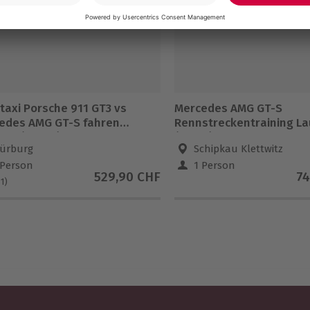
taxi Porsche 911 GT3 vs
Mercedes AMG GT-S
edes AMG GT-S fahren
Rennstreckentraining La
rg (2 Rdn.)
(6 Rdn)
ürburg
Schipkau Klettwitz
 Person
1 Person
529,90 CHF
74
(1)