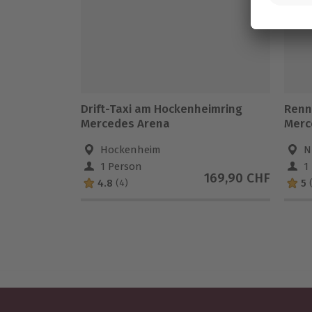
Drift-Taxi am Hockenheimring
Renn
Mercedes Arena
Merc
Nürbu
Hockenheim
N
1 Person
1
169,90 CHF
4.8
5
(4)