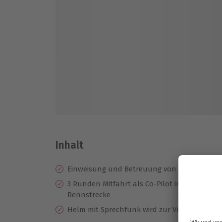
Inhalt
Einweisung und Betreuung von einem erfah
3 Runden Mitfahrt als Co-Pilot in einem Pors
Rennstrecke
Helm mit Sprechfunk wird zur Verfügung ges