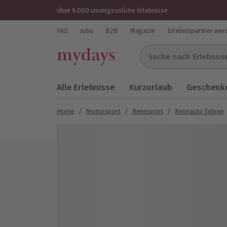
Über 9.000 unvergessliche Erlebnisse
FAQ
Jobs
B2B
Magazin
Erlebnispartner wer
Suche nach Erlebnissen..
Alle Erlebnisse
Kurzurlaub
Geschenke
Home
/
Motorsport
/
Rennsport
/
Rennauto fahren
Bild 1 von 3