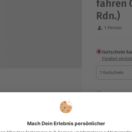
fahren 
Rdn.)
1 Person
Gutschein k
Flexibel einlö
1 Gutschein
1 Gutschein
1 Gutschein
Termin buch
renen Instruktor
Aktuell an 1 O
che 911 GT3 Renntaxi auf der
Wähle im nächs
369,90 C
tellt