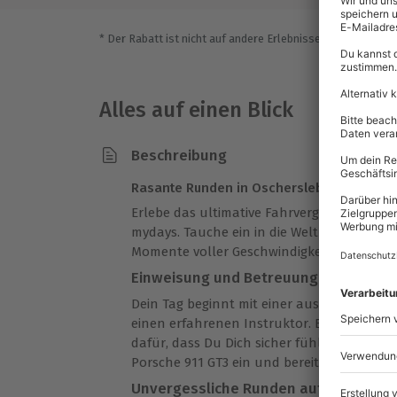
* Der Rabatt ist nicht auf andere Erlebnisse bei der Einlö
Alles auf einen Blick
Beschreibung
Rasante Runden in Oschersleben erleben
Erlebe das ultimative Fahrvergnügen mit 
mydays. Tauche ein in die Welt des Motors
Momente voller Geschwindigkeit und Adren
Einweisung und Betreuung durch den 
Dein Tag beginnt mit einer ausführlichen
einen erfahrenen Instruktor. Er erklärt Dir
dafür, dass Du Dich sicher fühlst. Danach s
Porsche 911 GT3 ein und bereitest Dich auf
Unvergessliche Runden auf der Renns