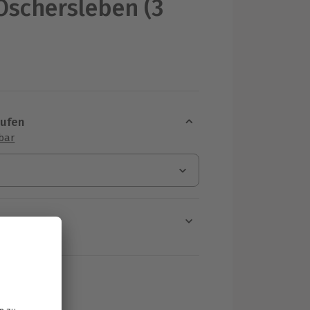
Oschersleben (3
aufen
sbar
en
rt verfügbar
ten Schritt einen Termin aus
HF