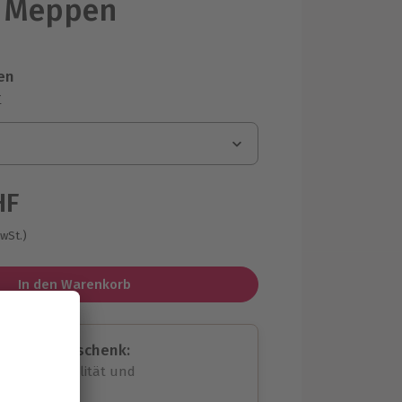
 Meppen
en
r
HF
MwSt.)
In den Warenkorb
assende Geschenk:
volle Flexibilität und
rheit