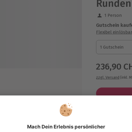
Runden
1 Person
Gutschein kauf
Flexibel einlösba
1 Gutschein
1 Gutschein
1 Gutschein
236,90 C
zzgl. Versand
(inkl. 
it für Erinnerungsfotos
chnische Daten
Immer das p
schleunigung: von 0 auf 100 in 5,2
Große Auswahl, 
k.
maximale Siche
chstgeschwindigkeit: 250 km/h