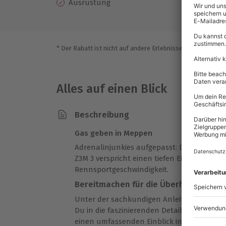
Ausrüstung
Ge
* Der Rabatt ist nicht auf andere Erlebnisse bei der Einlö
Alles auf einen Blick
Beschreibung
Gas geben in Meppen
Adrenalinjunkies aufgepasst: Das
Renntaxi
Z3M 3 verspricht einen tiefen Einblick in di
Rennsportgeschwindigkeit.
Bereitmachen für die Überholspur
Unter der sachkundigen Anleitung eines e
Du in die faszinierenden Details des Moto
einen umfassenden Einblick in die Kapazit