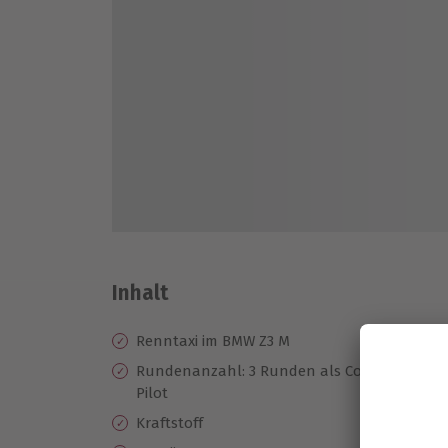
Inhalt
Renntaxi im BMW Z3 M
Ze
Te
Rundenanzahl: 3 Runden als Co-
Pilot
Be
se
Kraftstoff
Hö