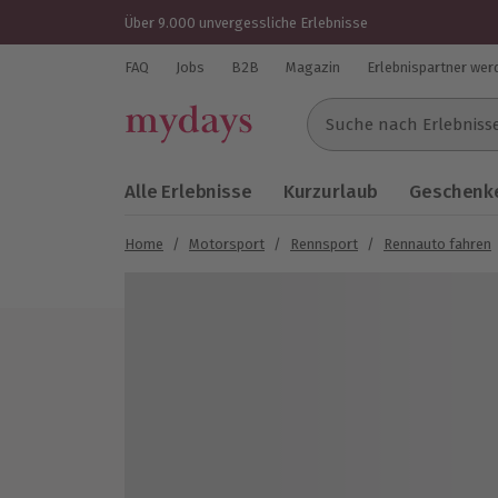
Über 9.000 unvergessliche Erlebnisse
FAQ
Jobs
B2B
Magazin
Erlebnispartner wer
Suche nach Erlebnissen..
Alle Erlebnisse
Kurzurlaub
Geschenke
Home
/
Motorsport
/
Rennsport
/
Rennauto fahren
Bild 1 von 5