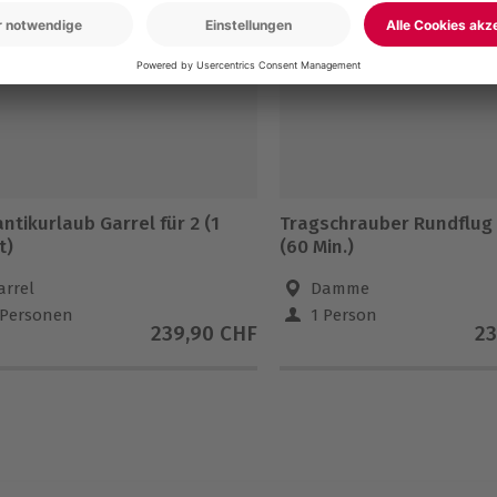
-15% CLUB DEAL
tikurlaub Garrel für 2 (1
Tragschrauber Rundflu
t)
(60 Min.)
arrel
Damme
 Personen
1 Person
239,90 CHF
23