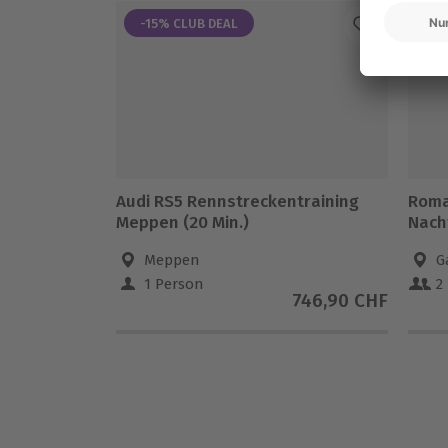
-15% CLUB DEAL
Audi RS5 Rennstreckentraining
Roman
Meppen (20 Min.)
Nach
Meppen
G
1 Person
2
746,90 CHF