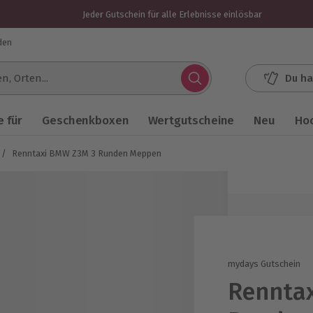
Jeder Gutschein für alle Erlebnisse einlösbar
den
Du ha
.
 für
Geschenkboxen
Wertgutscheine
Neu
Ho
/
Renntaxi BMW Z3M 3 Runden Meppen
mydays Gutschein
Rennta