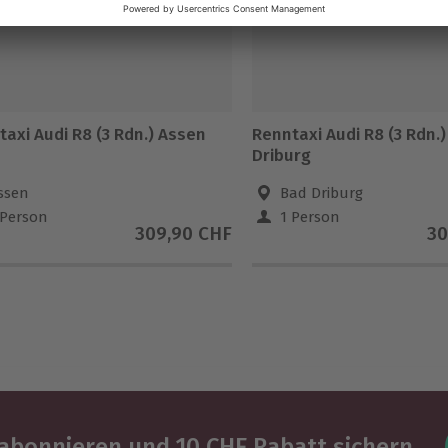
axi Audi R8 (3 Rdn.) Assen
Renntaxi Audi R8 (3 Rdn.
Driburg
ssen
Bad Driburg
 Person
1 Person
309,90 CHF
30
abonnieren und 10 CHF Rabatt sichern