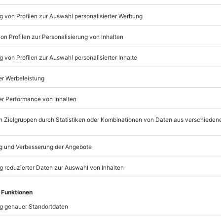
hren
die Dich bei jeder Beschleunigung
 Extraklasse. Mit
uschst Du über die Geraden der
Listenansicht
t die Kurven des Meppener Kurses
Stunde)
ht bietet die Möglichkeit, die
© OpenStreetMaps
eitsrauschs fotografisch
icht
 unvergleichliches Geschenk mit
is
in Meppen, das Geschwindigkeit
nach Absprache mit dem
mydays
GmbH
Mühldorfstraße 8
81671
München
eislaufprobleme
eiten, außer an bundesweiten