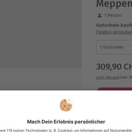
Meppe
1 Person
Gutschein kauf
Flexibel einlösba
1 Gutschein
1 Gutschein
1 Gutschein
309,90 C
zzgl. Versand
(inkl. 
it für Erinnerungsfotos
chnische Daten
Immer das p
schleunigung: von 0 auf 100 in 3,9
Große Auswahl, 
k.
maximale Siche
chstgeschwindigkeit: 320 km/h