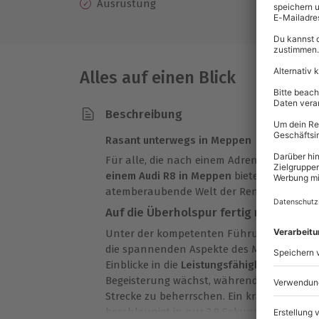
Ausrüstung
Ge
Alles auf einen Blick
Beschreibung
Rasant unterwegs in Meppen
Für alle, die nach einem Adrenalinkick suc
einem Audi R8 in Meppen
bietet einen exklu
atemberaubende Welt der Rennsportgeschw
Auf die Überholspur fertig machen
Unter der kompetenten Führung eines vers
die spannenden Aspekte des Motorsports ei
Einblicke in die
Leistungsfähigkeit dieses 
Begeisterung wächst, während Du Dich darau
Strecke zu beherrschen. Ein kräftiges Gasg
beschleunigt in nur 3,9 Sekunden von 0 au