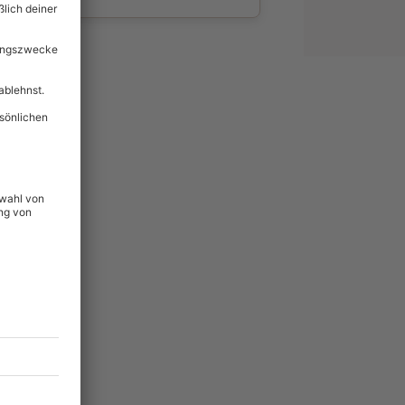
wahl
unvergessliche
lität
hein für alle Erlebnisse
icherheit
ltig & verlängerbar.