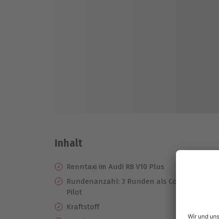
Inhalt
Renntaxi im Audi R8 V10 Plus
Ze
Te
Rundenanzahl: 3 Runden als Co-
Pilot
Be
se
Kraftstoff
Hö