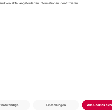
 oder Nebel oder anderen
ht möglich machen, wird das
obliegt dem Veranstalter)
r: 9-17 Uhr
www.b2b.mydays.de/
en
5% CLUB DEAL
-15% CLUB DEAL