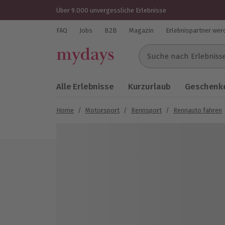
Über 9.000 unvergessliche Erlebnisse
FAQ
Jobs
B2B
Magazin
Erlebnispartner wer
Suche nach Erlebnissen..
Alle Erlebnisse
Kurzurlaub
Geschenke
Home
/
Motorsport
/
Rennsport
/
Rennauto fahren
Bild 1 von 5