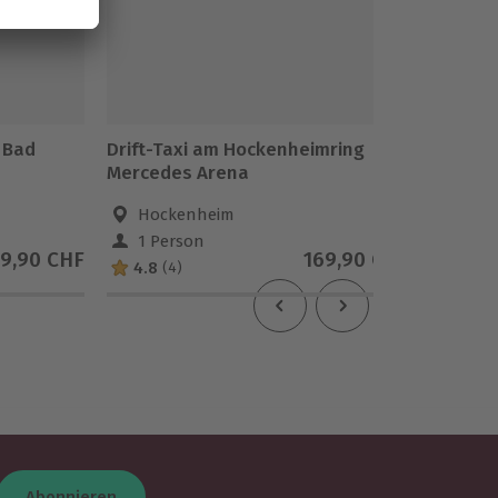
) Bad
Drift-Taxi am Hockenheimring
Renntax
Mercedes Arena
Merced
Nürburg
Hockenheim
Nür
1 Person
1 Pe
9,90 CHF
169,90 CHF
4.8
5
(4)
(1)
Abonnieren