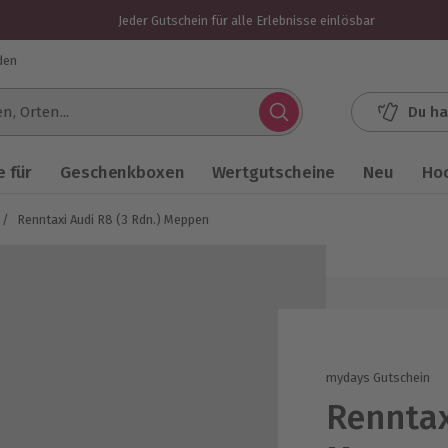
Jeder Gutschein für alle Erlebnisse einlösbar
den
Du ha
.
 für
Geschenkboxen
Wertgutscheine
Neu
Ho
/
Renntaxi Audi R8 (3 Rdn.) Meppen
mydays Gutschein
Renntax