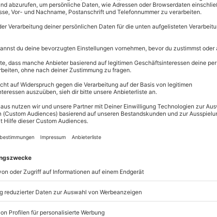
Große Aus
triebe: A6
Über 9.000 
Erlebnisse.
Volle Flexibi
Jeder Gutsc
einlösbar.
Maximale S
10 Jahre gü
hen: Eine Fahrt im
Renntaxi mit
siven Einblick in die
indigkeiten.
ierten Rennlehrers wirst Du in
ngeführt. Du erhältst tiefe
hochkarätigen Fahrzeugs
. Deine
f einstellst, als Beifahrer die
eben und der Audi R8 V10 Plus
f 100 km/h.