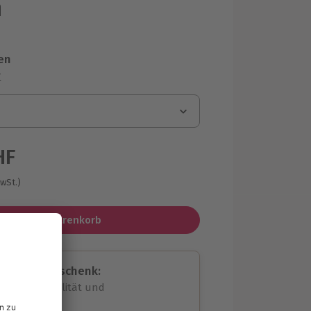
n
en
r
HF
MwSt.)
In den Warenkorb
assende Geschenk:
volle Flexibilität und
rheit