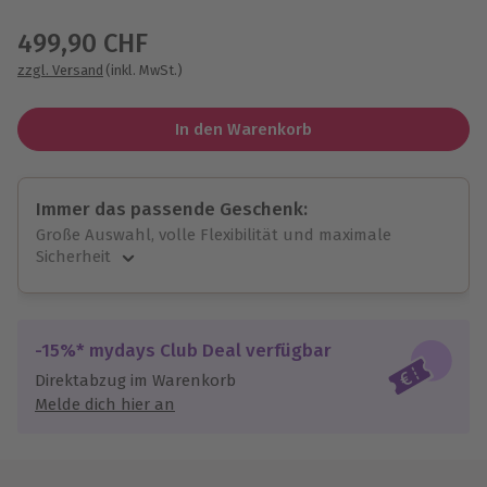
Wähle im nächsten Schritt einen Termin aus
499,90 CHF
zzgl. Versand
(inkl. MwSt.)
In den Warenkorb
Immer das passende Geschenk:
Große Auswahl, volle Flexibilität und maximale
Sicherheit
Große Auswahl
Über 9.000 unvergessliche Erlebnisse.
Volle Flexibilität
-15%* mydays Club Deal verfügbar
Jeder Gutschein für alle Erlebnisse einlösbar.
Direktabzug im Warenkorb
Maximale Sicherheit
Melde dich hier an
10 Jahre gültig & verlängerbar.