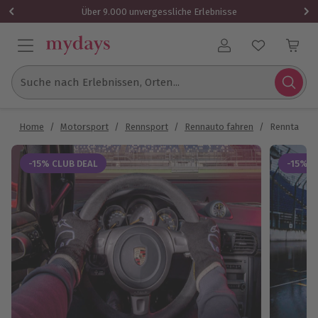
Über 9.000 unvergessliche Erlebnisse
Benutzerkonto
Suche nach Erlebnissen, Orten...
Home
/
Motorsport
/
Rennsport
/
Rennauto fahren
/
Renntaxi - 
-15% CLUB DEAL
-15% C