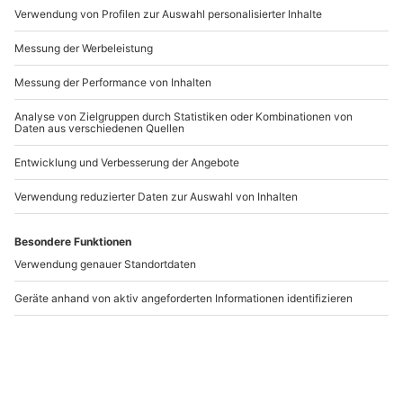
Artikelnummer
:
57438
Andere Produkte entdecken
-15% CLUB DEAL
Fahrsimulator Neusäß
Rennsimulator Bad
Kreuznach (1 Std.)
Neusäß
Bad Kreuznach
1 Person
1 Person
66,90 CHF
59,90 CHF