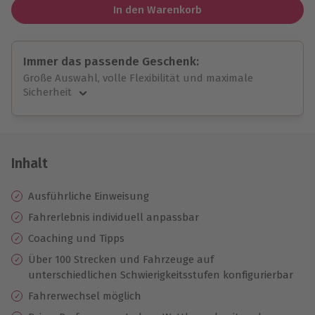
In den Warenkorb
Immer das passende Geschenk:
Große Auswahl, volle Flexibilität und maximale
Sicherheit
Große Auswahl
Über 9.000 unvergessliche Erlebnisse.
Volle Flexibilität
Jeder Gutschein für alle Erlebnisse einlösbar.
Inhalt
Maximale Sicherheit
10 Jahre gültig & verlängerbar.
Ausführliche Einweisung
Fahrerlebnis individuell anpassbar
Coaching und Tipps
Über 100 Strecken und Fahrzeuge auf
unterschiedlichen Schwierigkeitsstufen konfigurierbar
Fahrerwechsel möglich