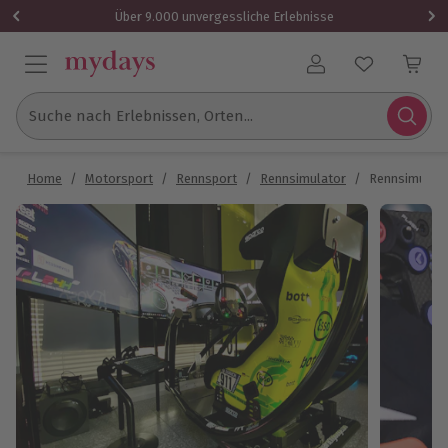
Über 9.000 unvergessliche Erlebnisse
Benutzerkonto
Suche nach Erlebnissen, Orten...
Home
/
Motorsport
/
Rennsport
/
Rennsimulator
/
Rennsimulato