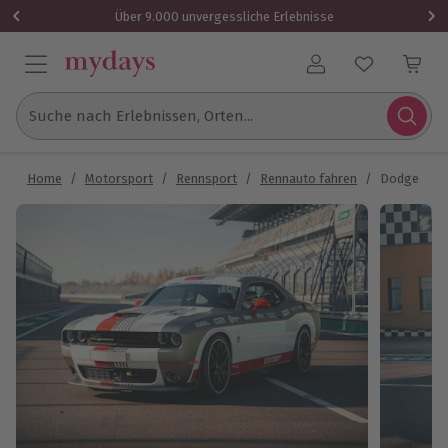
Über 9.000 unvergessliche Erlebnisse
Benutzerkonto
Suche nach Erlebnissen, Orten...
Home
/
Motorsport
/
Rennsport
/
Rennauto fahren
/
Dodge Chal