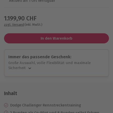
Aktuell an 1 Ort verfügbar
Wähle im nächsten Schritt einen Termin aus
1.199,90 CHF
zzgl. Versand
(inkl. MwSt.)
In den Warenkorb
Immer das passende Geschenk:
Große Auswahl, volle Flexibilität und maximale
Sicherheit
Große Auswahl
Über 9.000 unvergessliche Erlebnisse.
Volle Flexibilität
Jeder Gutschein für alle Erlebnisse einlösbar.
Inhalt
Maximale Sicherheit
10 Jahre gültig & verlängerbar.
Dodge Challenger Rennstreckentraining
2 Runden als Co-Pilot und 8 Runden selbst fahren