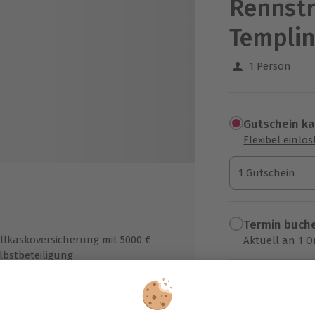
Rennstr
Templin
1 Person
Gutschein k
Flexibel einlö
1 Gutschein
1 Gutschein
1 Gutschein
Termin buch
llkaskoversicherung mit 5000 €
Aktuell an 1 O
lbstbeteiligung
Wähle im nächs
ofessionelle Leihausrüstung
899,90 C
rkunde