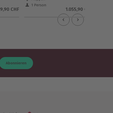
1 Person
1 Pe
99,90 CHF
1.055,90 CHF
Abonnieren