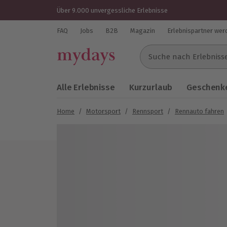
Über 9.000 unvergessliche Erlebnisse
FAQ
Jobs
B2B
Magazin
Erlebnispartner wer
Suche nach Erlebnissen..
Alle Erlebnisse
Kurzurlaub
Geschenke
Home
/
Motorsport
/
Rennsport
/
Rennauto fahren
Bild 1 von 5