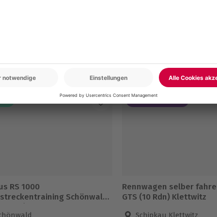
en
AL
-15% CLUB DEAL
us RS 1000
Rennwagen selber fahr
streckentraining Schönwald
GTS (10 Rdn) Klettwitz
Runden)
chönwald
Schipkau Klettwitz