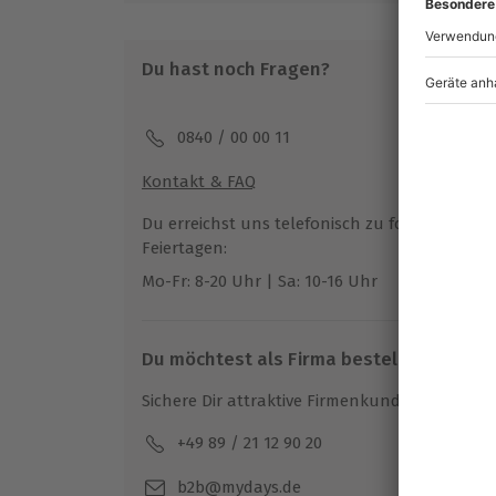
Von März bis Oktober zu bestimmten T
Du hast noch Fragen?
Teilnahmebedingungen
Mindestalter: 18 Jahre
Keine Hinweise auf körperliche oder ps
0840 / 00 00 11
Unterschriebener Haftungsausschluss
Kontakt & FAQ
Wetter
Du erreichst uns telefonisch zu folgenden Z
Bei starkem Regen behält sich der Partne
Feiertagen:
verschieben oder im Ganzen die Veran
Mo-Fr: 8-20 Uhr | Sa: 10-16 Uhr
abzusagen
Ohne Schlecht-Wetter-Versicherung (99€
Gutschein als abgefahren (siehe AGB)
Du möchtest als Firma bestellen?
Ausrüstung & Kleidung
Sichere Dir attraktive Firmenkunden Vorteile.
Wird gestellt: Helm, Sturmhaube
+49 89 / 21 12 90 20
Mo-F
Teilnehmer
b2b@mydays.de