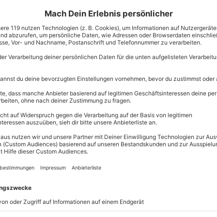
it für Erinnerungsfotos
zzgl. Versand
(inkl. 
ktmotor
Immer das p
Große Auswahl, 
maximale Siche
Große Aus
Über 9.000 
Erlebnisse.
Volle Flexibi
Jeder Gutsc
sung übertragbar.
Details
einlösbar.
Maximale S
10 Jahre gü