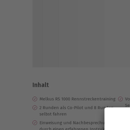
Inhalt
Melkus RS 1000 Rennstreckentraining
Vo
Se
2 Runden als Co-Pilot und 8 Runden
selbst fahren
Pr
Einweisung und Nachbesprechung
U
durch einen erfahrenen Instruktor