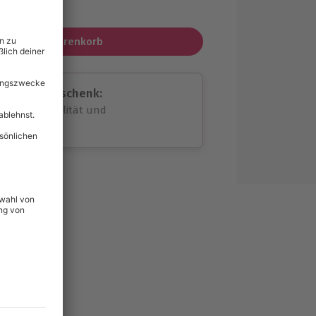
MwSt.)
In den Warenkorb
assende Geschenk:
volle Flexibilität und
rheit
wahl
unvergessliche
lität
hein für alle Erlebnisse
icherheit
ltig & verlängerbar.