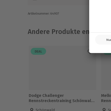
Gutschein gültig für 1 Person
Zuschauer herzlich willkommen
Artikelnummer
:
64907
Andere Produkte entdeck
DEAL
DE
Dodge Challenger
Melk
Rennstreckentraining Schönwald
Renn
(6 Runden)
(10 
Schönwald
S