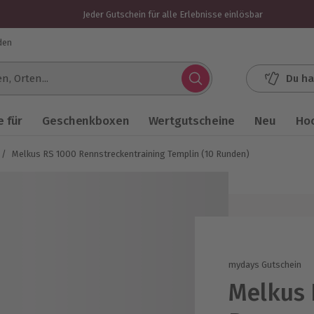
Jeder Gutschein für alle Erlebnisse einlösbar
den
Du ha
.
 für
Geschenkboxen
Wertgutscheine
Neu
Ho
/
Melkus RS 1000 Rennstreckentraining Templin (10 Runden)
mydays Gutschein
Melkus 