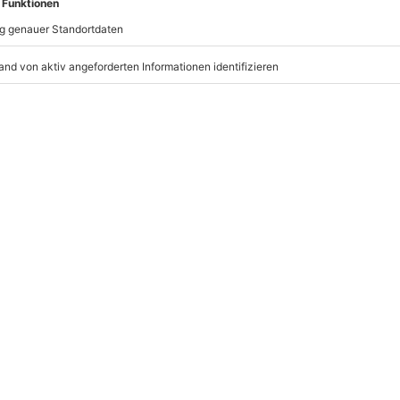
erminen verfügbar
ychische Beeinträchtigungen
mydays
GmbH
Mühldorfstraße 8
81671
München
eiten, außer an bundesweiten
r vor, nur vor Ort partiell zu
staltung zu unterbrechen oder
 beim Partner buchbar), gilt der
r: 9-17 Uhr
www.b2b.mydays.de/