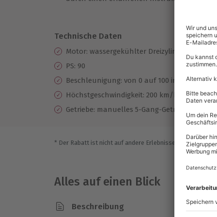
Ze
Technische Daten
Motor: wassergekühlter Dreizylinder-Zweita
PS: 90
Beschleunigung: von 0 auf 100 in 11 sek.
Höchstgeschwindigkeit: 200 km/h
Getriebe: manuelles 5-Gang-Getriebe
* Der Rabatt ist nicht auf andere Erlebnisse bei der Einlö
Alles auf einen Blick
Beschreibung