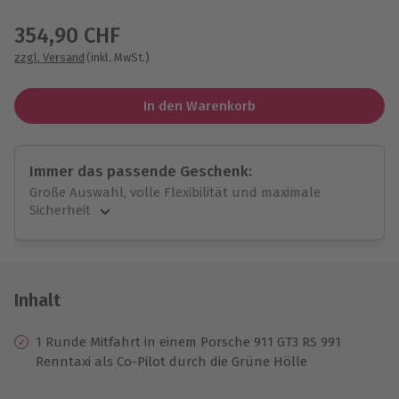
Wähle im nächsten Schritt einen Termin aus
354,90 CHF
zzgl. Versand
(inkl. MwSt.)
In den Warenkorb
Immer das passende Geschenk:
Große Auswahl, volle Flexibilität und maximale
Sicherheit
Große Auswahl
Über 9.000 unvergessliche Erlebnisse.
Volle Flexibilität
Jeder Gutschein für alle Erlebnisse einlösbar.
Inhalt
Maximale Sicherheit
10 Jahre gültig & verlängerbar.
1 Runde Mitfahrt in einem Porsche 911 GT3 RS 991
Renntaxi als Co-Pilot durch die Grüne Hölle