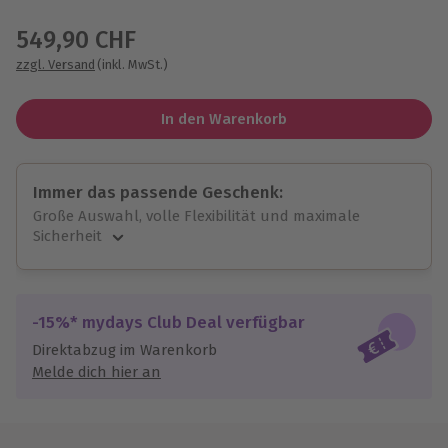
Wähle im nächsten Schritt einen Termin aus
549,90 CHF
zzgl. Versand
(inkl. MwSt.)
In den Warenkorb
Immer das passende Geschenk:
Große Auswahl, volle Flexibilität und maximale
Sicherheit
Große Auswahl
Über 9.000 unvergessliche Erlebnisse.
Volle Flexibilität
-15%* mydays Club Deal verfügbar
Jeder Gutschein für alle Erlebnisse einlösbar.
Direktabzug im Warenkorb
Maximale Sicherheit
Melde dich hier an
10 Jahre gültig & verlängerbar.