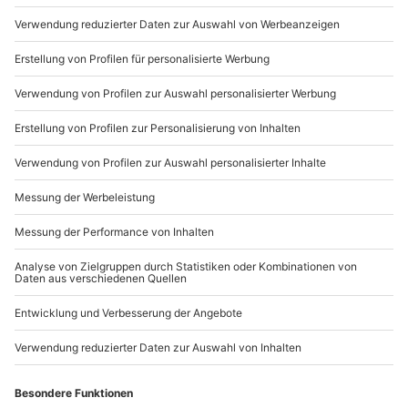
Mo-Fr: 8-20 Uhr | Sa: 10-16 Uhr
Ausrüstung & Kleidung
Mitzubringen: Bequeme, wetterangepasste
Kleidung, Festes Schuhwerk
Du möchtest als Firma bestellen?
Wird gestellt: Helm mit Sprechfunk
Sichere Dir attraktive Firmenkunden Vorteile.
Teilnehmer
+49 89 / 21 12 90 20
Gutschein gültig für 1 Person
Mo-Fr: 9-17 Uhr
b2b@mydays.de
www.b2b.mydays.de/
Artikelnummer
:
47817
Andere Produkte entdecken