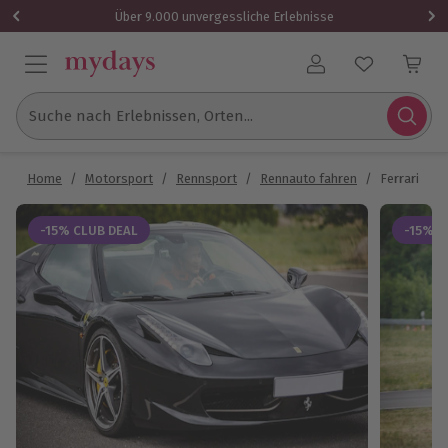
Über 9.000 unvergessliche Erlebnisse
Benutzerkonto
Suche nach Erlebnissen, Orten...
Home
/
Motorsport
/
Rennsport
/
Rennauto fahren
/
Ferrari F45
-15% CLUB DEAL
-15% C