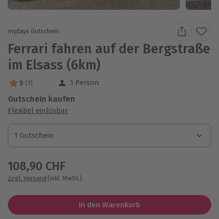
mydays Gutschein
Ferrari fahren auf der Bergstraße
im Elsass (6km)
1 Person
5
(1)
5 Sterne von 5 aus 1 Bewertungen
Gutschein kaufen
Flexibel einlösbar
1 Gutschein
1 Gutschein
1 Gutschein
108,90 CHF
zzgl. Versand
(inkl. MwSt.)
In den Warenkorb