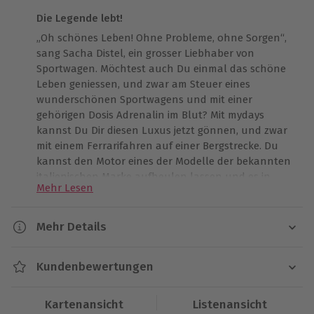
Die Legende lebt!
„Oh schönes Leben! Ohne Probleme, ohne Sorgen“,
sang Sacha Distel, ein grosser Liebhaber von
Sportwagen. Möchtest auch Du einmal das schöne
Leben geniessen, und zwar am Steuer eines
wunderschönen Sportwagens und mit einer
gehörigen Dosis Adrenalin im Blut? Mit mydays
kannst Du Dir diesen Luxus jetzt gönnen, und zwar
mit einem Ferrarifahren auf einer Bergstrecke. Du
kannst den Motor eines der Modelle der bekannten
italienischen Marke aufheulen lassen und es in
Mehr Lesen
vollen Zügen geniessen, ein Luxusauto zu fahren.
Wie es möglich ist, einem der schönsten Automodelle
Mehr Details
der Welt zu widerstehen? Ganz einfach, das ist völlig
Dauer
unmöglich! Und genau deswegen wirst Du für das
Kundenbewertungen
Ferrarifahren auf einer Bergstrecke auch mit
Ca. 2 Stunden (die reine Fahrtdauer ist abhängig
aufgeregt klopfendem Herzen am
Col de la
von den Kilometern)
Charbonnière
ankommen. Hier wirst Du sofort
Kartenansicht
Listenansicht