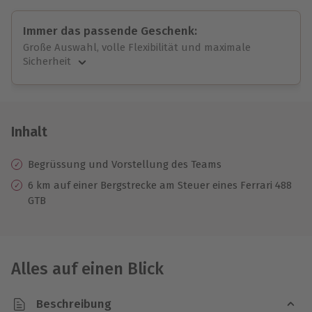
Immer das passende Geschenk:
Große Auswahl, volle Flexibilität und maximale
Sicherheit
Große Auswahl
Über 9.000 unvergessliche Erlebnisse.
Volle Flexibilität
Jeder Gutschein für alle Erlebnisse einlösbar.
Inhalt
Maximale Sicherheit
10 Jahre gültig & verlängerbar.
Begrüssung und Vorstellung des Teams
6 km auf einer Bergstrecke am Steuer eines Ferrari 488
GTB
Alles auf einen Blick
Beschreibung