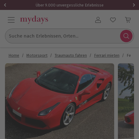
Über 9.000 unvergessliche Erlebnisse
Benutzerkonto
Suche nach Erlebnissen, Orten...
Home
/
Motorsport
/
Traumauto fahren
/
Ferrari mieten
/
Ferrar