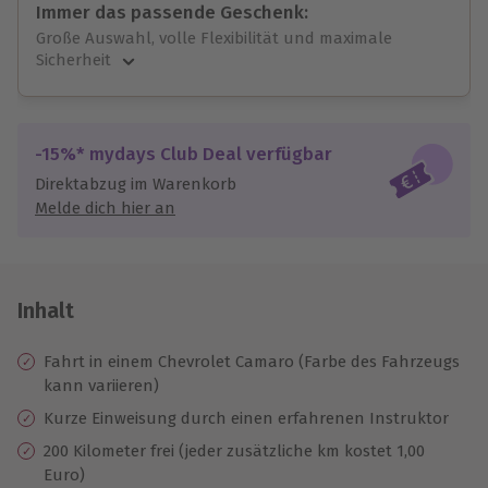
Immer das passende Geschenk:
Große Auswahl, volle Flexibilität und maximale
Sicherheit
Große Auswahl
Über 9.000 unvergessliche Erlebnisse.
Volle Flexibilität
-15%* mydays Club Deal verfügbar
Jeder Gutschein für alle Erlebnisse einlösbar.
Direktabzug im Warenkorb
Maximale Sicherheit
Melde dich hier an
10 Jahre gültig & verlängerbar.
Inhalt
Fahrt in einem Chevrolet Camaro (Farbe des Fahrzeugs
kann variieren)
Kurze Einweisung durch einen erfahrenen Instruktor
200 Kilometer frei (jeder zusätzliche km kostet 1,00
Euro)