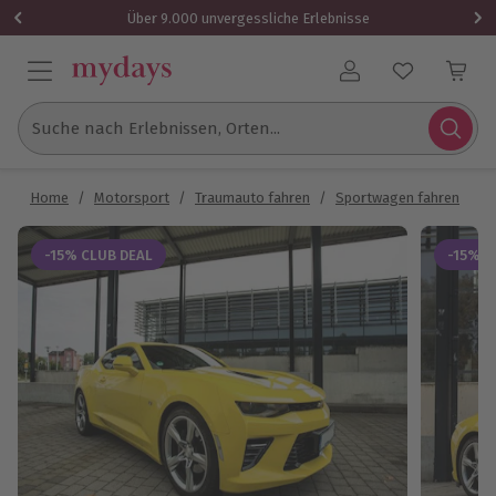
Über 9.000 unvergessliche Erlebnisse
Benutzerkonto
Suche nach Erlebnissen, Orten...
Home
/
Motorsport
/
Traumauto fahren
/
Sportwagen fahren
/
M
-15% CLUB DEAL
-15% C