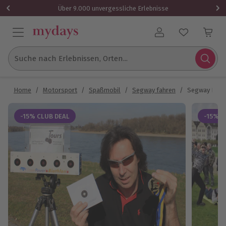
Über 9.000 unvergessliche Erlebnisse
Benutzerkonto
Suche nach Erlebnissen, Orten...
Home
/
Motorsport
/
Spaßmobil
/
Segway fahren
/
Segway Biathl
-15% CLUB DEAL
-15% C