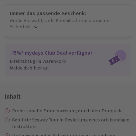
Immer das passende Geschenk:
Große Auswahl, volle Flexibilität und maximale
Sicherheit
Große Auswahl
Über 9.000 unvergessliche Erlebnisse.
Volle Flexibilität
-15%* mydays Club Deal verfügbar
Jeder Gutschein für alle Erlebnisse einlösbar.
Direktabzug im Warenkorb
Maximale Sicherheit
Melde dich hier an
10 Jahre gültig & verlängerbar.
Inhalt
Professionelle Fahreinweisung durch den Tourguide
Geführte Segway Tour in Begleitung eines ortskundigen
Instruktors
Unterwegs werden Schießprüfungen an mobilen