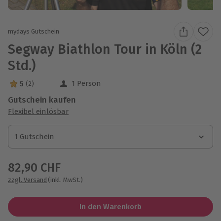
mydays Gutschein
Segway Biathlon Tour in Köln (2
Std.)
1 Person
5
(2)
5 Sterne von 5 aus 2 Bewertungen
Gutschein kaufen
Flexibel einlösbar
1 Gutschein
1 Gutschein
1 Gutschein
82,90 CHF
zzgl. Versand
(inkl. MwSt.)
In den Warenkorb