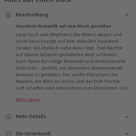
Beschreibung
Hausboot-Romantik auf dem Rhein genießen
Lasst Euch vom Rhythmus des Rheins wiegen und
tankt neue Energie auf dem stilvollen Hausboot
Zander, das idyllisch nahe Bonn liegt. Zwei Nächte
auf diesem liebevoll gestalteten Boot schenken
Euch Raum für ruhige Momente und eindrucksvolle
Eindrücke – perfekt, um besondere Gemeinsamzeit
bewusst zu genießen. Das sanfte Plätschern des
Wassers, der Blick ins Grüne und der Duft frischer
Luft schaffen eine Atmosphäre zum Ankommen und
Abschalten. Begrüßt werdet Ihr mit prickelndem
Mehr Lesen
Secco, kühlem Wasser und einem farbenfrohen
Obstkorb – ein stimmungsvoller Auftakt für
unvergessliche Erinnerungen auf dem Hausboot auf
Mehr Details
dem Rhein. Lasst Euch treiben und findet Euren
Dauer
ganz persönlichen Lieblingsmoment. Lasst Euch
Die Unterkunft
diese besondere Zeit nicht entgehen.