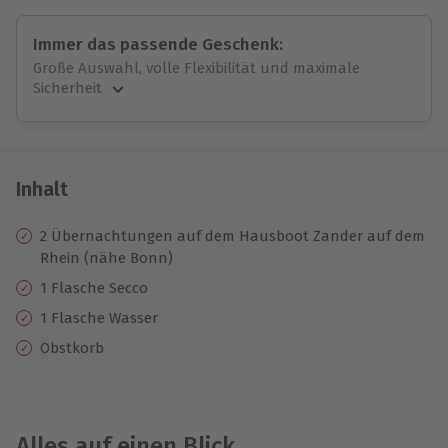
Immer das passende Geschenk:
Große Auswahl, volle Flexibilität und maximale
Sicherheit
Große Auswahl
Über 9.000 unvergessliche Erlebnisse.
Volle Flexibilität
Jeder Gutschein für alle Erlebnisse einlösbar.
Inhalt
Maximale Sicherheit
10 Jahre gültig & verlängerbar.
2 Übernachtungen auf dem Hausboot Zander auf dem
Rhein (nähe Bonn)
1 Flasche Secco
1 Flasche Wasser
Obstkorb
Alles auf einen Blick