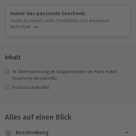
Immer das passende Geschenk:
Große Auswahl, volle Flexibilität und maximale
Sicherheit
Große Auswahl
Über 9.000 unvergessliche Erlebnisse.
Volle Flexibilität
Jeder Gutschein für alle Erlebnisse einlösbar.
Inhalt
Maximale Sicherheit
10 Jahre gültig & verlängerbar.
1x Übernachtung im Doppelzimmer im Park Hotel
Fasanerie Neustrelitz
Frühstücksbuffet
Alles auf einen Blick
Beschreibung