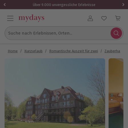
Über 9.000 unvergessliche Erlebnisse
Benutzerkonto
Suche nach Erlebnissen, Orten...
Home
/
Kurzurlaub
/
Romantische Auszeit für zwei
/
Zauberhafte U