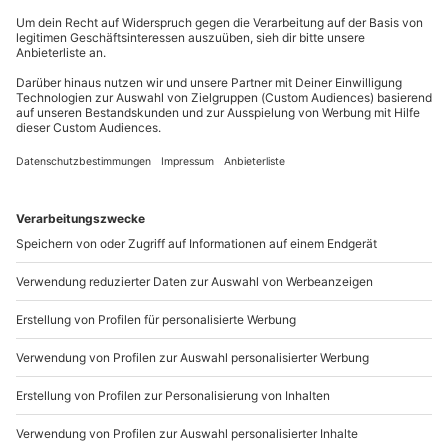
Eine Nacht im
Hotel
in
Neustrelitz
wird für Euch zum
Du erreichst uns telefonisch zu folgenden Zeiten,
erholsamen
Kurztrip
, der Euch den Alltag vergessen
außer an bundesweiten Feiertagen:
lässt und Euch Neues entdecken lässt.
Mo-Fr: 8-20 Uhr | Sa: 10-16 Uhr
Du möchtest als Firma bestellen?
Sichere Dir attraktive Firmenkunden Vorteile.
+49 89 / 21 12 90 20
Mo-Fr: 9-17 Uhr
b2b@mydays.de
www.b2b.mydays.de/
Artikelnummer
:
31509