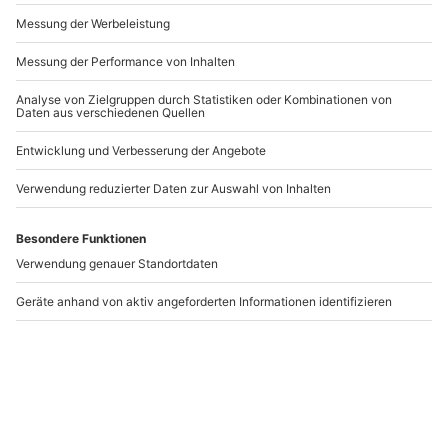
Andere Produkte entdecken
Städtetrip Düsseldorf
Städtetrip Stuttgart
für 2 (1 Nacht)
für 2 (1 Nacht)
Düsseldorf
Stuttgart
2 Personen
2 Personen
79,90 CHF
79,90 CHF