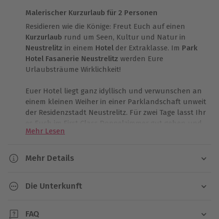
Malerischer Kurzurlaub für 2 Personen
Residieren wie die Könige: Freut Euch auf einen
Kurzurlaub
rund um Seen, Kultur und Natur in
Neustrelitz
in einem
Hotel
der Extraklasse. Im
Park
Hotel Fasanerie Neustrelitz
werden Eure
Urlaubsträume Wirklichkeit!
Euer Hotel liegt ganz idyllisch und verwunschen an
einem kleinen Weiher in einer Parklandschaft unweit
der Residenzstadt Neustrelitz. Für zwei Tage lasst Ihr
es Euch im First Class Doppelzimmer gut gehen und
Mehr Lesen
könnte die Umgebung erkunden. Neustrelitz lockt
mit zahlreichen Kulturgütern, die es zu entdecken
gibt. Bummelt über den zentral gelegenen
Mehr Details
Marktplatz, lasst Euch durch die Gassen treiben und
Dauer
flaniert durch den Herzoglichen Schlossgarten.
Die Unterkunft
Kleine Geschäfte laden zum Shoppen ein, die
2 Tage (1 Übernachtung)
Straßencafés locken mit kulinarischen Genüssen
Park Hotel Fasanerie Neustrelitz
und die spätbarocke Stadtanlage lässt Euch auf
FAQ
Verfügbarkeit / Termine
Hotelausstattung: