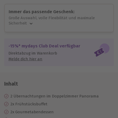
Immer das passende Geschenk:
Große Auswahl, volle Flexibilität und maximale
Sicherheit
Große Auswahl
Über 9.000 unvergessliche Erlebnisse.
Volle Flexibilität
-15%* mydays Club Deal verfügbar
Jeder Gutschein für alle Erlebnisse einlösbar.
Direktabzug im Warenkorb
Maximale Sicherheit
Melde dich hier an
10 Jahre gültig & verlängerbar.
Inhalt
2 Übernachtungen im Doppelzimmer Panorama
2x Frühstücksbuffet
2x Gourmetabendessen