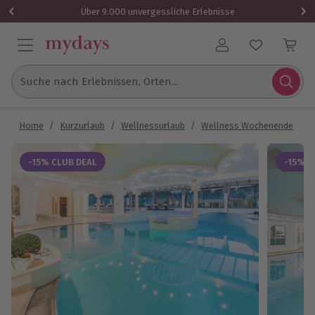
Über 9.000 unvergessliche Erlebnisse
Benutzerkonto
Suche nach Erlebnissen, Orten...
Home
/
Kurzurlaub
/
Wellnessurlaub
/
Wellness Wochenende
/
W
-15% CLUB DEAL
-15% C