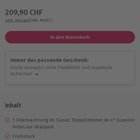
Wähle im nächsten Schritt einen Termin aus
209,90 CHF
zzgl. Versand
(inkl. MwSt.)
In den Warenkorb
Immer das passende Geschenk:
Große Auswahl, volle Flexibilität und maximale
Sicherheit
Große Auswahl
Über 9.000 unvergessliche Erlebnisse.
Volle Flexibilität
Jeder Gutschein für alle Erlebnisse einlösbar.
Inhalt
Maximale Sicherheit
10 Jahre gültig & verlängerbar.
1 Übernachtung im Classic Doppelzimmer im 4* Superior
Hotel am Vitalpark
Frühstück