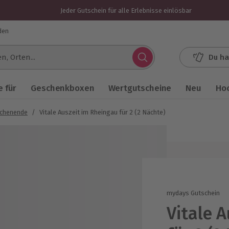
Jeder Gutschein für alle Erlebnisse einlösbar
den
Du ha
.
 für
Geschenkboxen
Wertgutscheine
Neu
Ho
chenende
/
Vitale Auszeit im Rheingau für 2 (2 Nächte)
mydays Gutschein
Vitale 