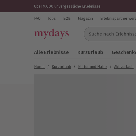
Über 9.000 unvergessliche Erlebnisse
FAQ
Jobs
B2B
Magazin
Erlebnispartner wer
Suche nach Erlebnissen..
Alle Erlebnisse
Kurzurlaub
Geschenke
Home
/
Kurzurlaub
/
Kultur und Natur
/
Aktivurlaub
Bild 1 von 15