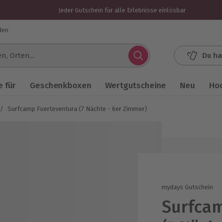
Jeder Gutschein für alle Erlebnisse einlösbar
den
Du ha
.
 für
Geschenkboxen
Wertgutscheine
Neu
Ho
/
Surfcamp Fuerteventura (7 Nächte - 6er Zimmer)
mydays Gutschein
Surfcam