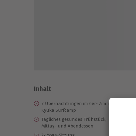
Inhalt
7 Übernachtungen im 6er- Zimmer im
Zu
Kyuka Surfcamp
Ab
Tägliches gesundes Frühstück,
Nu
Mittag- und Abendessen
In
2x Yoga-Sitzung
Ko