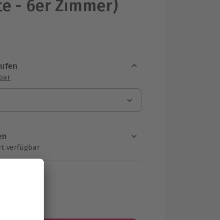
te - 6er Zimmer)
aufen
sbar
en
rt verfügbar
ten Schritt einen Termin aus
HF
MwSt.)