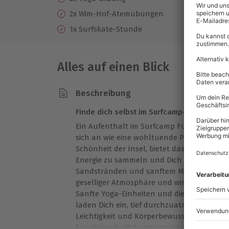
2x Wim-Hof-Atemübungen
Fl
1x Surfskate-Stunde
Alles auf einen Blick
Beschreibung
Finde dich selbst im Surfcamp-Paradies F
Ein Aufenthalt im Surfcamp Fuerteventura 
sich an wie eine wohltuende Pause vom Allt
Schönheit der Insel, bietet das Kyuka Surf
Energie zu sammeln und Dich rundum woh
Sandstränden und sanftem Meeresrauschen
geselliger Atmosphäre und wirst mit aus
Sanfte Yoga-Einheiten und die kraftvoll
laden Dich ein, tief durchzuatmen. Auch d
Leichtigkeit und Körperbewusstsein auf n
beruhigende Wirkung gemeinsamer Moment