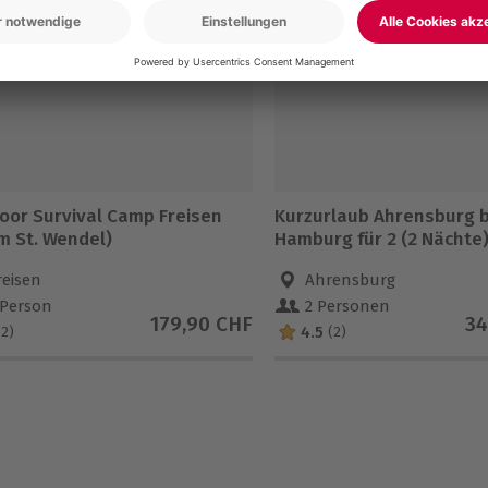
oor Survival Camp Freisen
Kurzurlaub Ahrensburg b
m St. Wendel)
Hamburg für 2 (2 Nächte
reisen
Ahrensburg
 Person
2 Personen
179,90 CHF
34
4.5
(2)
(2)