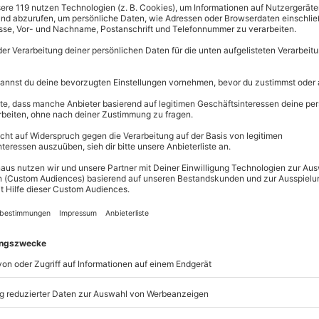
ughafen-Transfer
Immer das p
Große Auswahl, 
maximale Siche
Große Aus
Über 9.000 
Erlebnisse.
uerteventura
Volle Flexibi
(7 Nächte – 6er Zimmer) fühlt
Jeder Gutsc
ag. Eingebettet in die natürliche
einlösbar.
camp Dir den idealen Ort, um
Maximale S
lzufühlen. Zwischen feinen
10 Jahre gü
 verbringst Du sieben Nächte in
gewogenen Mahlzeiten verwöhnt.
e Ruhe der Wim-Hof-Atemübungen
ie Surfskate-Stunde bringt
eue Weise zusammen. Spüre die
e und lass Dich von der Sonne