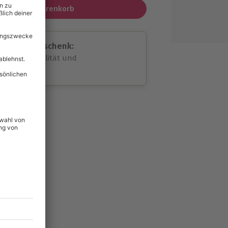
In den Warenkorb
assende Geschenk:
volle Flexibilität und
rheit
wahl
unvergessliche
lität
hein für alle Erlebnisse
icherheit
ltig & verlängerbar.