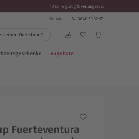
10 Jahre gültig & verlängerbar
Kontakt
0840 69 32 97
st einen Gutschein?
Benutzerkonto
chzeitsgeschenke
Angebote
p Fuerteventura