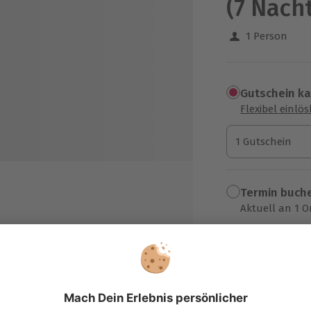
(7 Näch
1 Person
Gutschein k
Flexibel einlö
1 Gutschein
1 Gutschein
1 Gutschein
Termin buch
Aktuell an 1 O
Wähle im nächs
sätzliche Aktivitäten, die in einer
stimmung ausgewählt werden
769,90 C
tzung des Fitnessstudios im
zzgl. Versand
(inkl. 
nen- und Außenbereich
stenfreies WIFI