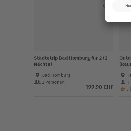
Städtetrip Bad Homburg für 2 (2
Outd
Nächte)
(Rau
Bad Homburg
F
2 Personen
1
199,90 CHF
5