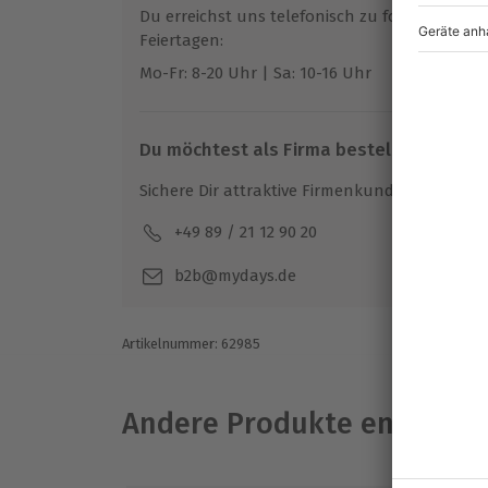
Gutschein gültig für 1 Person
Du erreichst uns telefonisch zu folgenden Z
Feiertagen:
Hinweis
Mo-Fr: 8-20 Uhr | Sa: 10-16 Uhr
Optionale Surfkurse müssen im Voraus 
hinzugebucht werden
Du möchtest als Firma bestellen?
Hin- und Rückreise sind im Preis nicht i
Beherbergungslizenz: VV-35-2-0008303
Sichere Dir attraktive Firmenkunden Vorteile.
+49 89 / 21 12 90 20
Mo-F
b2b@mydays.de
Artikelnummer
:
62985
Andere Produkte entdeck