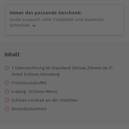
Immer das passende Geschenk:
Große Auswahl, volle Flexibilität und maximale
Sicherheit
Große Auswahl
Über 9.000 unvergessliche Erlebnisse.
Volle Flexibilität
Jeder Gutschein für alle Erlebnisse einlösbar.
Inhalt
Maximale Sicherheit
10 Jahre gültig & verlängerbar.
1 Übernachtung im Standard-Deluxe Zimmer im 3*
Hotel Schloss Hornberg
Frühstücksbuffet
4-Gang- Schloss-Menü
Schloss-Cocktail an der Hotelbar
Rosenblütenherz