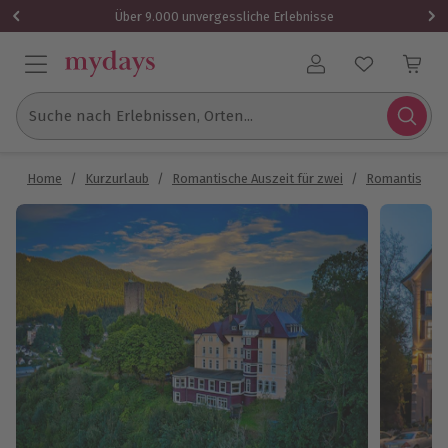
Über 9.000 unvergessliche Erlebnisse
Benutzerkonto
Suche nach Erlebnissen, Orten...
Home
/
Kurzurlaub
/
Romantische Auszeit für zwei
/
Romantische