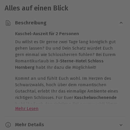
Alles auf einen Blick
Beschreibung
Kuschel-Auszeit für 2 Personen
Du willst es Dir gerne zwei Tage lang königlich gut
gehen lassen? Du und Dein Schatz würdet Euch
gern einmal wie Schlossherren fühlen? Bei Eurem
Romantikurlaub im
3-Sterne-Hotel Schloss
Hornberg
habt Ihr dazu die Möglichkeit!
Kommt an und fühlt Euch wohl. Im Herzen des
Schwarzwalds, hoch über dem romantischen
Gutachtal, erlebt Ihr das einmalige Ambiente eines
richtigen Schlosses. Für Euer
Kuschelwochenende
habt Ihr Euch den richtigen Ort ausgesucht! Nimm
Mehr Lesen
Deinen Liebling an die Hand und macht einen
romantischen Spaziergang in den
weitläufigen
Parkanlagen
. Umgeben von Wäldern und Wiesen ist
Mehr Details
Euer Urlaubsdomizil auch ein
Paradies für