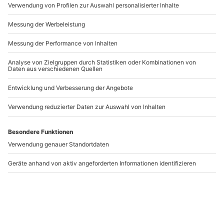
Artikelnummer
:
17410
Andere Produkte entdecken
-15% CLUB DEAL
Schlosshotel Hornberg
Kurzurlaub Trier für 2
im Schwarzwald für 2 (1
(1 Nacht)
Nacht)
Hornberg
Trier
2 Personen
2 Personen
189,90 CHF
254,90 CHF
4.1
4
(7)
(1)