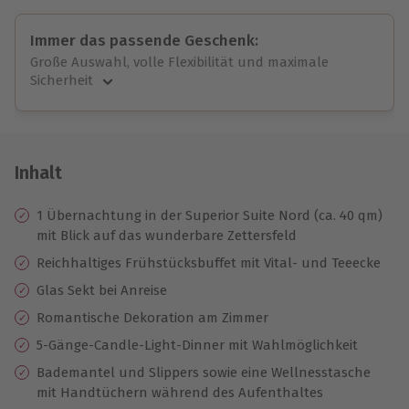
Immer das passende Geschenk:
Große Auswahl, volle Flexibilität und maximale
Sicherheit
Große Auswahl
Über 9.000 unvergessliche Erlebnisse.
Volle Flexibilität
Jeder Gutschein für alle Erlebnisse einlösbar.
Inhalt
Maximale Sicherheit
10 Jahre gültig & verlängerbar.
1 Übernachtung in der Superior Suite Nord (ca. 40 qm)
mit Blick auf das wunderbare Zettersfeld
Reichhaltiges Frühstücksbuffet mit Vital- und Teeecke
Glas Sekt bei Anreise
Romantische Dekoration am Zimmer
5-Gänge-Candle-Light-Dinner mit Wahlmöglichkeit
Bademantel und Slippers sowie eine Wellnesstasche
mit Handtüchern während des Aufenthaltes