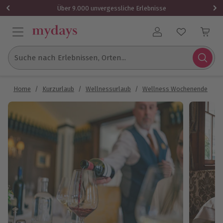
Über 9.000 unvergessliche Erlebnisse
Benutzerkonto
Suche nach Erlebnissen, Orten...
Home
/
Kurzurlaub
/
Wellnessurlaub
/
Wellness Wochenende
/
R