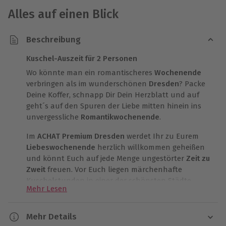
Alles auf einen Blick
Beschreibung
Kuschel-Auszeit für 2 Personen
Wo könnte man ein romantischeres
Wochenende
verbringen als im wunderschönen
Dresden
? Packe
Deine Koffer, schnapp Dir Dein Herzblatt und auf
geht´s auf den Spuren der Liebe mitten hinein ins
unvergessliche
Romantikwochenende
.
Im
ACHAT Premium Dresden
werdet Ihr zu Eurem
Liebeswochenende
herzlich willkommen geheißen
und könnt Euch auf jede Menge ungestörter
Zeit zu
Zweit
freuen. Vor Euch liegen märchenhafte
Kuschelstunden in einer der schönsten Städte
Mehr Lesen
Deutschlands, die nur für Euch allein sind. Euer
Hotel liegt direkt an der Elbe und ist der optimale
Ausgangspunkt für eine interessante
Mehr Details
Sightseeingtour durch die Stadt. Damit Ihr vor Eurer