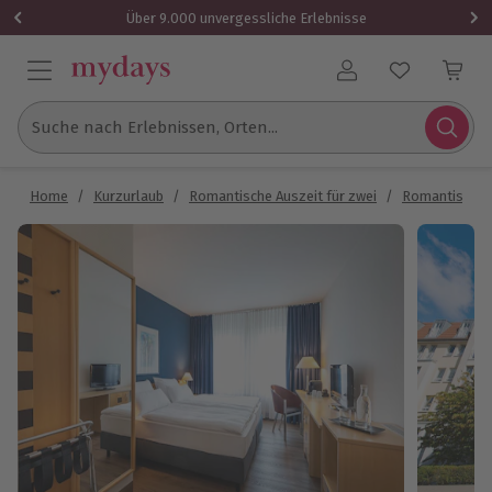
Über 9.000 unvergessliche Erlebnisse
Benutzerkonto
Suche nach Erlebnissen, Orten...
Home
/
Kurzurlaub
/
Romantische Auszeit für zwei
/
Romantische