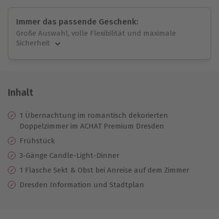
Immer das passende Geschenk:
Große Auswahl, volle Flexibilität und maximale
Sicherheit
Große Auswahl
Über 9.000 unvergessliche Erlebnisse.
Volle Flexibilität
Jeder Gutschein für alle Erlebnisse einlösbar.
Inhalt
Maximale Sicherheit
10 Jahre gültig & verlängerbar.
1 Übernachtung im romantisch dekorierten
Doppelzimmer im ACHAT Premium Dresden
Frühstück
3-Gänge Candle-Light-Dinner
1 Flasche Sekt & Obst bei Anreise auf dem Zimmer
Dresden Information und Stadtplan