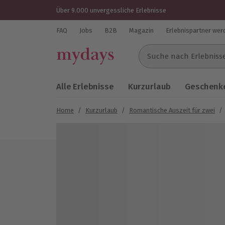
Über 9.000 unvergessliche Erlebnisse
FAQ
Jobs
B2B
Magazin
Erlebnispartner wer
Suche nach Erlebnissen..
Alle Erlebnisse
Kurzurlaub
Geschenke
Home
/
Kurzurlaub
/
Romantische Auszeit für zwei
/
Bild 1 von 19