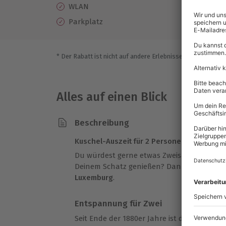
WLAN
Parkplatz
* Der Rabatt ist nicht auf andere Erlebnisse bei der Einlö
Alles auf einen Blick
Beschreibung
Kuschel-Auszeit für 2 Personen
Du würdest gerne etwas Zweisamkeit in e
Deinem Schatz genießen? Dann macht z
Luxemburg
.
Entspannung für Zwei
Seit Ende der 1880er Jahre ist das 4* Hote