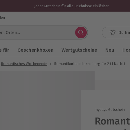
Jeder Gutschein für alle Erlebnisse einlösbar
den
Du ha
.
 für
Geschenkboxen
Wertgutscheine
Neu
Ho
Romantisches Wochenende
/
Romantikurlaub Luxemburg für 2 (1 Nacht)
mydays Gutschein
Romant