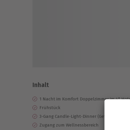
Inhalt
1 Nacht im Komfort Doppelzimmer im 4* Hot
Frühstück
3-Gang Candle-Light-Dinner (Getränke exklus
Zugang zum Wellnessbereich