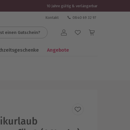
10 Jahre gültig & verlängerbar
Kontakt
0840 69 32 97
st einen Gutschein?
Benutzerkonto
chzeitsgeschenke
Angebote
ikurlaub