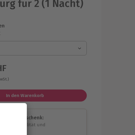
rg für 2 (1 Nacht)
en
r
HF
MwSt.)
In den Warenkorb
assende Geschenk:
volle Flexibilität und
rheit