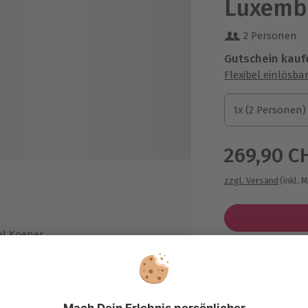
Luxembu
2 Personen
Gutschein kauf
Flexibel einlösba
1x (2 Personen)
1x (2 Personen)
1x (2 Personen)
269,90 C
zzgl. Versand
(inkl. 
el Koener
Immer das p
ive)
Große Auswahl, 
maximale Siche