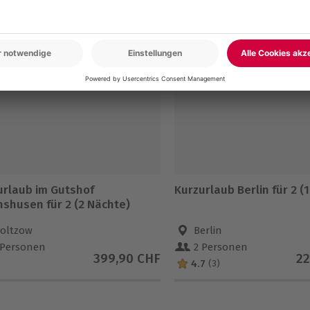
en
urlaub im Gutshof
Kurzurlaub Berlin für 2 (
hshusen für 2 (2 Nächte)
oltzow
Berlin
 Personen
2 Personen
399,90 CHF
22
4.7
(3)