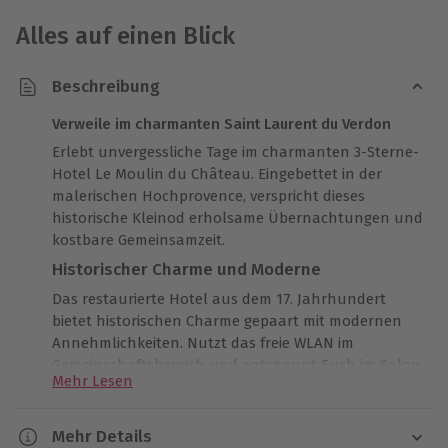
Alles auf einen Blick
Beschreibung
Verweile im charmanten Saint Laurent du Verdon
Erlebt unvergessliche Tage im charmanten 3-Sterne-
Hotel Le Moulin du Château. Eingebettet in der
malerischen Hochprovence, verspricht dieses
historische Kleinod erholsame Übernachtungen und
kostbare Gemeinsamzeit.
Historischer Charme und Moderne
Das restaurierte Hotel aus dem 17. Jahrhundert
bietet historischen Charme gepaart mit modernen
Annehmlichkeiten. Nutzt das freie WLAN im
Gemeinschaftsbereich und entspannt Euch im Salon
Mehr Lesen
mit Bibliothek und Billardtisch. Sonnenliegen und -
schirme im idyllischen Garten laden zum Verweilen
ein.
Mehr Details