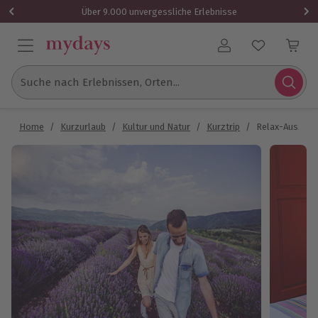
Über 9.000 unvergessliche Erlebnisse
Benutzerkonto
Suche nach Erlebnissen, Orten...
Home
/
Kurzurlaub
/
Kultur und Natur
/
Kurztrip
/
Relax-Auszeit 