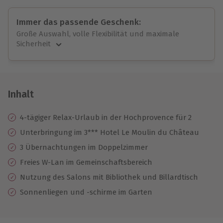
Immer das passende Geschenk:
Große Auswahl, volle Flexibilität und maximale
Sicherheit
Große Auswahl
Über 9.000 unvergessliche Erlebnisse.
Volle Flexibilität
Jeder Gutschein für alle Erlebnisse einlösbar.
Inhalt
Maximale Sicherheit
10 Jahre gültig & verlängerbar.
4-tägiger Relax-Urlaub in der Hochprovence für 2
Unterbringung im 3*** Hotel Le Moulin du Château
3 Übernachtungen im Doppelzimmer
Freies W-Lan im Gemeinschaftsbereich
Nutzung des Salons mit Bibliothek und Billardtisch
Sonnenliegen und -schirme im Garten