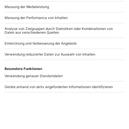
Andere Produkte entdecken
Pool Soccer Stuttgart
Dinner Hopping
Tübingen für 2
Stuttgart
Tübingen
1 Person
2 Personen
42,90 CHF
189,90 CHF