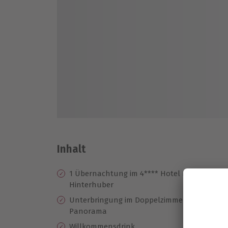
Inhalt
1 Übernachtung im 4**** Hotel Royal
Fr
Hinterhuber
mi
fi
Unterbringung im Doppelzimmer
Da
Panorama
Ro
Willkommensdrink