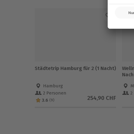
Städtetrip Hamburg für 2 (1 Nacht)
Welln
Nach
Hamburg
M
2 Personen
2
254,90 CHF
3.6
(9)