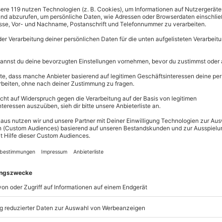
frarotkabine, Erlebnisduschen,
Große Aus
sgrotte, Entspannungsliegen sowie
Über 9.000 
um der Stille mit beheizten
Erlebnisse.
sserbetten
Volle Flexibi
Jeder Gutsc
einlösbar.
Maximale S
10 Jahre gü
– umso schöner, wenn ein
aufleben lässt und Euch
eut Euch bei einem
auf Eure ganz persönliche
laubsträume war: Im idyllischen
 dem exklusiven Hotel eine