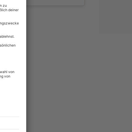
wahl
unvergessliche
lität
hein für alle Erlebnisse
icherheit
ltig & verlängerbar.