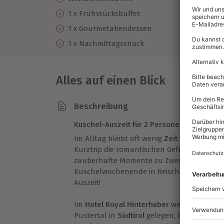
In
Ei
1 x Frühstücksbuffet
Ra
1 x Gourmetabendessen
Wa
1 x Nachmittagssnack
Alles auf einen Blick
Beschreibung
Kuschel-Auszeit für 2 Personen
Im Alltag bleibt oft wenig
Zeit für Romantik
Kurztrip die romantischen Gefühle wieder 
zauberhafte Momente zu Zweit schenkt. Fr
Kuschelwochenende in Reischach/Bruneck 
Auszeit!
Im
Hotel Royal Hinterhuber
werden Eure Ur
Pustertal in
Südtirol
gelegen, habt Ihr von