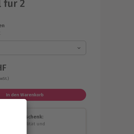
 für 2
en
r
HF
MwSt.)
In den Warenkorb
assende Geschenk:
volle Flexibilität und
rheit