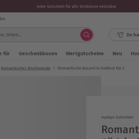
Jeder Gutschein für alle Erlebnisse einlösbar
den
Du ha
.
 für
Geschenkboxen
Wertgutscheine
Neu
Ho
Romantisches Wochenende
/
Romantische Auszeit in Südtirol für 2
mydays Gutschein
Romanti