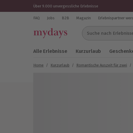
Über 9.000 unvergessliche Erlebnisse
FAQ
Jobs
B2B
Magazin
Erlebnispartner wer
Suche nach Erlebnissen..
Alle Erlebnisse
Kurzurlaub
Geschenke
Home
/
Kurzurlaub
/
Romantische Auszeit für zwei
/
Bild 1 von 9