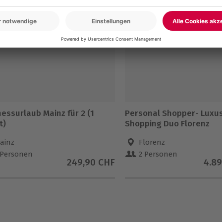
essurlaub Mainz für 2 (1
Personal Shopper- Luxu
t)
Shopping Duo Florenz
ainz
Florenz
 Personen
2 Personen
249,90 CHF
4.8