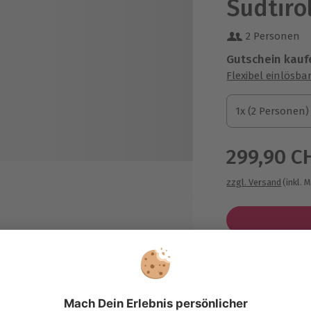
Südtirol
2 Personen
Gutschein kauf
Flexibel einlösba
1x (2 Personen)
1x (2 Personen)
1x (2 Personen)
299,90 C
zzgl. Versand
(inkl. 
eie Nutzung des Wellnessbereichs
t Panorama-Hallenbad, Whirlpool,
nnischer Sauna, türkischem
Immer das p
mpfbad, Biokräutersauna,
Große Auswahl, 
sendampfbad, Kneipp-Fußbecken,
maximale Siche