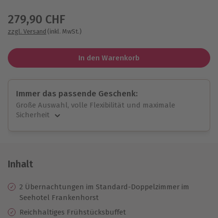
Wähle im nächsten Schritt einen Termin aus
279,90 CHF
zzgl. Versand
(inkl. MwSt.)
In den Warenkorb
Immer das passende Geschenk:
Große Auswahl, volle Flexibilität und maximale
Sicherheit
Große Auswahl
Über 9.000 unvergessliche Erlebnisse.
Volle Flexibilität
Jeder Gutschein für alle Erlebnisse einlösbar.
Inhalt
Maximale Sicherheit
10 Jahre gültig & verlängerbar.
2 Übernachtungen im Standard-Doppelzimmer im
Seehotel Frankenhorst
Reichhaltiges Frühstücksbuffet