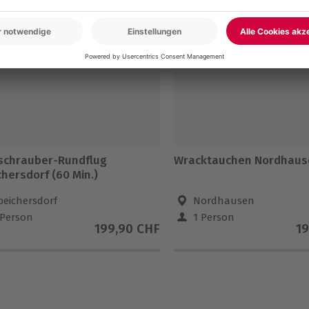
5% CLUB DEAL
-15% CLUB DEAL
schrauber-Rundflug
Wracktauchen Nordhaus
hersdorf (60 Min.)
peichersdorf
Nordhausen
 Person
1 Person
199,90 CHF
19