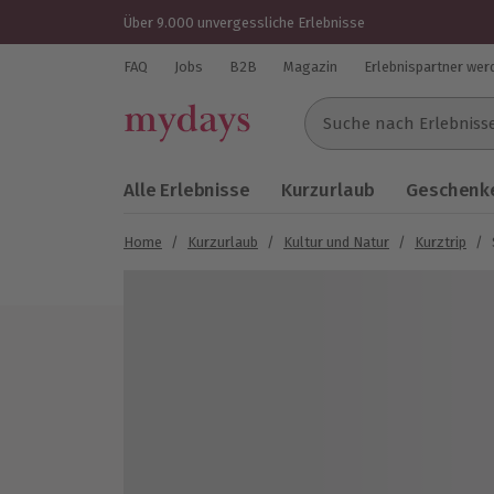
Über 9.000 unvergessliche Erlebnisse
FAQ
Jobs
B2B
Magazin
Erlebnispartner wer
Suche nach Erlebnissen..
Alle Erlebnisse
Kurzurlaub
Geschenke
Home
/
Kurzurlaub
/
Kultur und Natur
/
Kurztrip
/
Bild 1 von 7