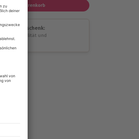
In den Warenkorb
assende Geschenk:
volle Flexibilität und
rheit
wahl
unvergessliche
lität
hein für alle Erlebnisse
icherheit
ltig & verlängerbar.