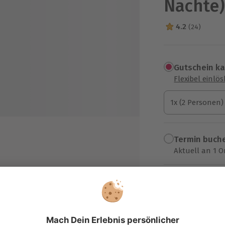
Nächte
4.2
(24)
4.2 Sterne von 5
Gutschein k
Flexibel einlö
1x (2 Personen)
1x (2 Personen)
1x (2 Personen)
Termin buch
Aktuell an 1 O
Wähle im nächs
AT Hotel Monheim am Rhein
199,90 C
zzgl. Versand
(inkl. 