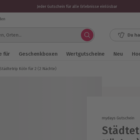
Jeder Gutschein für alle Erlebnisse einlösbar
den
Du ha
.
 für
Geschenkboxen
Wertgutscheine
Neu
Ho
Städtetrip Köln für 2 (2 Nächte)
mydays Gutschein
Städtetr