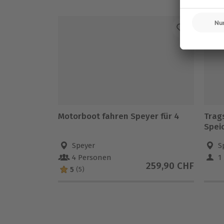
-1
Motorboot fahren Speyer für 4
Trag
Speic
Speyer
S
4 Personen
1
259,90 CHF
5
(5)