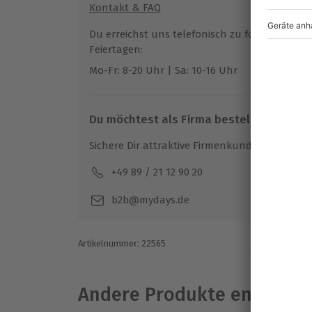
Kontakt & FAQ
Du erreichst uns telefonisch zu folgenden Z
Feiertagen:
Mo-Fr: 8-20 Uhr | Sa: 10-16 Uhr
Du möchtest als Firma bestellen?
Sichere Dir attraktive Firmenkunden Vorteile.
+49 89 / 21 12 90 20
Mo-F
b2b@mydays.de
Artikelnummer
:
22565
Andere Produkte entdeck