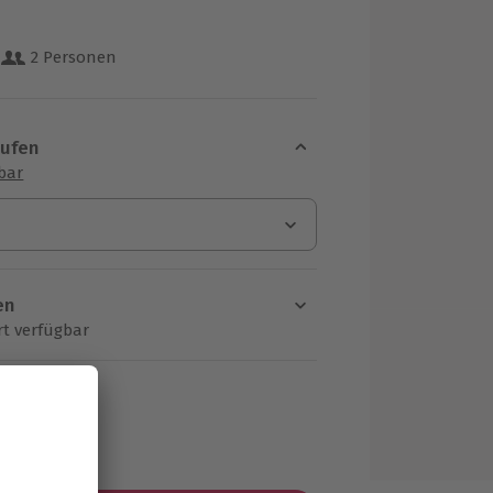
)
2 Personen
 aus 24 Bewertungen
aufen
sbar
en
rt verfügbar
ten Schritt einen Termin aus
HF
MwSt.)