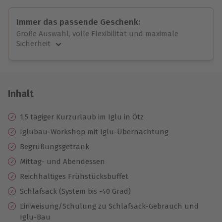
Immer das passende Geschenk:
Große Auswahl, volle Flexibilität und maximale
Sicherheit
Große Auswahl
Über 9.000 unvergessliche Erlebnisse.
Volle Flexibilität
Jeder Gutschein für alle Erlebnisse einlösbar.
Inhalt
Maximale Sicherheit
10 Jahre gültig & verlängerbar.
1,5 tägiger Kurzurlaub im Iglu in Ötz
Iglubau-Workshop mit Iglu-Übernachtung
Begrüßungsgetränk
Mittag- und Abendessen
Reichhaltiges Frühstücksbuffet
Schlafsack (System bis -40 Grad)
Einweisung/Schulung zu Schlafsack-Gebrauch und
Iglu-Bau