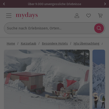
Über 9.000 unvergessliche Erlebnisse
Benutzerkonto
Suche nach Erlebnissen, Orten...
Home
/
Kurzurlaub
/
Besondere Hotels
/
Iglu Übernachtung
/
Ig