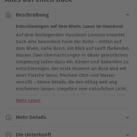
Beschreibung
Entschleunigen auf dem Rhein: Luxus im Hausboot
Auf dem festliegenden Hausboot Lorenzo erwartet
Euch eine besondere Form der Ruhe – mitten auf
dem Rhein, nahe Bonn, mit Blick auf sanft fließendes
Wasser. Zwei Übernachtungen in dieser gemütlichen
Umgebung laden dazu ein, Körper und Gedanken zu
entschleunigen. Der erste Moment an Bord wird mit
einer Flasche Secco, frischem Obst und Wasser
versüßt – kleine Details, die den Alltag weit weg
erscheinen lassen. Umgeben vom natürlichen Licht,
das durch große Fenster fällt, lässt es sich herrlich
Mehr Lesen
gemeinsam träumen, lesen oder einfach nur
schauen. Wenn Ihr Euch Zeit zusammen wünscht, in
der nur das Hier und Jetzt zählt, dann ist diese
Mehr Details
Erfahrung auf dem Hausboot auf dem Rhein genau
Dauer
das Richtige. Schafft Erinnerungen, die nachklingen.
Die Unterkunft