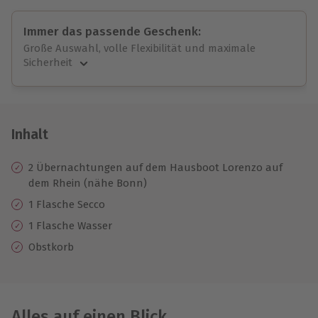
Immer das passende Geschenk:
Große Auswahl, volle Flexibilität und maximale
Sicherheit
Große Auswahl
Über 9.000 unvergessliche Erlebnisse.
Volle Flexibilität
Jeder Gutschein für alle Erlebnisse einlösbar.
Inhalt
Maximale Sicherheit
10 Jahre gültig & verlängerbar.
2 Übernachtungen auf dem Hausboot Lorenzo auf
dem Rhein (nähe Bonn)
1 Flasche Secco
1 Flasche Wasser
Obstkorb
Alles auf einen Blick