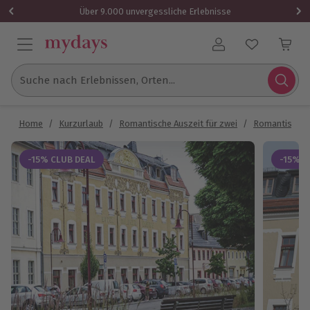
Über 9.000 unvergessliche Erlebnisse
Benutzerkonto
Suche nach Erlebnissen, Orten...
Home
/
Kurzurlaub
/
Romantische Auszeit für zwei
/
Romantische
-15% CLUB DEAL
-15% C