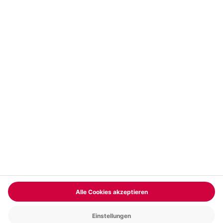
Vertrag widerrufen
FAQs
Kontakt
Zahlungsarten
Über uns
Magazin
Jobs & Karriere
Partnerprogramm
Versand und Lieferung
Presse
AGB
Cookie Einstellungen
Datenschutz
Nutzungsbedingungen
Online-Marktplatz
Barrierefreiheit
Compliance
Impressum
RECHNUNG