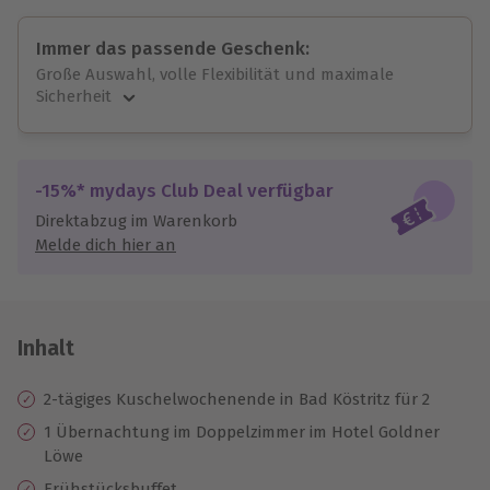
Immer das passende Geschenk:
Große Auswahl, volle Flexibilität und maximale
Sicherheit
Große Auswahl
Über 9.000 unvergessliche Erlebnisse.
Volle Flexibilität
-15%* mydays Club Deal verfügbar
Jeder Gutschein für alle Erlebnisse einlösbar.
Direktabzug im Warenkorb
Maximale Sicherheit
Melde dich hier an
10 Jahre gültig & verlängerbar.
Inhalt
2-tägiges Kuschelwochenende in Bad Köstritz für 2
1 Übernachtung im Doppelzimmer im Hotel Goldner
Löwe
Frühstücksbuffet