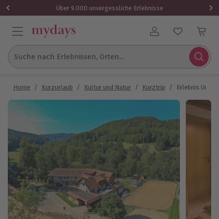
Über 9.000 unvergessliche Erlebnisse
Benutzerkonto
Suche nach Erlebnissen, Orten...
Home
/
Kurzurlaub
/
Kultur und Natur
/
Kurztrip
/
Erlebnis Urlau