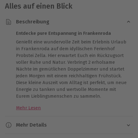
Alles auf einen Blick
Beschreibung
Entdecke pure Entspannung in Frankenroda
Genießt eine wundervolle Zeit beim Erlebnis Urlaub
in Frankenroda auf dem idyllischen Ferienhof
Probstei Zella. Hier erwartet Euch ein Rückzugsort
voller Ruhe und Natur. Verbringt 2 erholsame
Nächte im gemütlichen Doppelzimmer und startet
jeden Morgen mit einem reichhaltigen Frühstück.
Diese kleine Auszeit vom Alltag ist perfekt, um neue
Energie zu tanken und wertvolle Momente mit
Eurem Lieblingsmenschen zu sammeln.
Kanutour, Reitstunde oder Stand-up-Paddling
Mehr Lesen
Eine entspannte Kanutour auf der Werra, eine
lehrreiche Reitstunde oder das trendige Stand-up-
Mehr Details
Paddling stehen ls Highlight zur Auswahl. Jede
dieser Aktivitäten bietet einzigartige Erlebnisse, die
Dauer