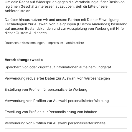
Frühstück und eine Freizeitaktivität wie Kanutour,
Hin- und Rückreise sind im Preis nicht inbegriffen
außer an bundesweiten Feiertagen:
Reitstunde oder Stand-up-Paddling warten auf
Mo-Fr: 8-20 Uhr | Sa: 10-16 Uhr
Euch.
Du möchtest als Firma bestellen?
Sichere Dir attraktive Firmenkunden Vorteile.
+49 89 / 21 12 90 20
Mo-Fr: 9-17 Uhr
b2b@mydays.de
www.b2b.mydays.de/
Artikelnummer
:
48483
Andere Produkte entdecken