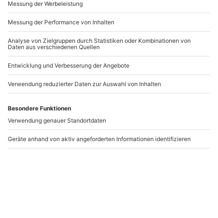
-15% CLUB DEAL
DEAL
Coaching mit Pferden
Pferdegestütztes
Grumbach
Coaching Ammerbuch
Grumbach
Ammerbuch
199,90 CHF
1 Person
1 Person
159,90 CHF
169,90 CHF