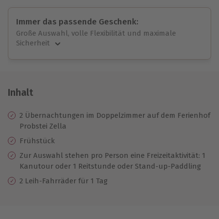
Immer das passende Geschenk:
Große Auswahl, volle Flexibilität und maximale
Sicherheit
Große Auswahl
Über 9.000 unvergessliche Erlebnisse.
Volle Flexibilität
Jeder Gutschein für alle Erlebnisse einlösbar.
Inhalt
Maximale Sicherheit
10 Jahre gültig & verlängerbar.
2 Übernachtungen im Doppelzimmer auf dem Ferienhof
Probstei Zella
Frühstück
Zur Auswahl stehen pro Person eine Freizeitaktivität: 1
Kanutour oder 1 Reitstunde oder Stand-up-Paddling
2 Leih-Fahrräder für 1 Tag