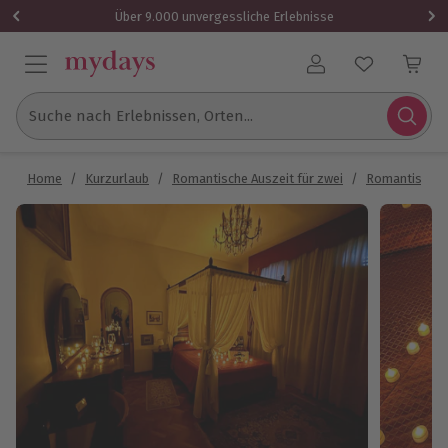
Über 9.000 unvergessliche Erlebnisse
Benutzerkonto
Suche nach Erlebnissen, Orten...
Home
/
Kurzurlaub
/
Romantische Auszeit für zwei
/
Romantische