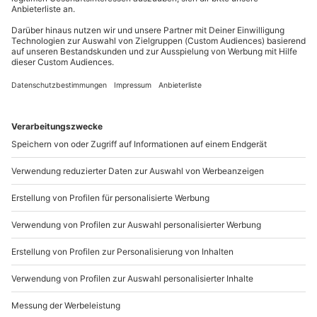
Hin- und Rückreise sind im Preis nicht inbegriffen
Du möchtest als Firma bestellen?
Sichere Dir attraktive Firmenkunden Vorteile.
+49 89 / 21 12 90 20
Mo-Fr: 9-17 Uhr
b2b@mydays.de
www.b2b.mydays.de/
Artikelnummer
:
66194
Andere Produkte entdecken