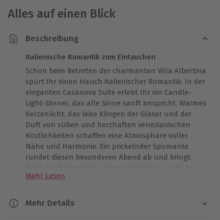
Alles auf einen Blick
Beschreibung
Italienische Romantik zum Eintauchen
Schon beim Betreten der charmanten Villa Albertina
spürt Ihr einen Hauch italienischer Romantik. In der
eleganten Casanova Suite erlebt Ihr ein Candle-
Light-Dinner, das alle Sinne sanft anspricht. Warmes
Kerzenlicht, das leise Klingen der Gläser und der
Duft von süßen und herzhaften venezianischen
Köstlichkeiten schaffen eine Atmosphäre voller
Nähe und Harmonie. Ein prickelnder Spumante
rundet diesen besonderen Abend ab und bringt
Euch das italienische Lebensgefühl ganz nah. Am
Mehr Lesen
nächsten Morgen genießt Ihr ein liebevoll
zubereitetes Frühstück, das an das goldene Licht
der Lagunenstadt erinnert. Mit einer Einwegkamera
Mehr Details
könnt Ihr Eure schönsten Momente festhalten und