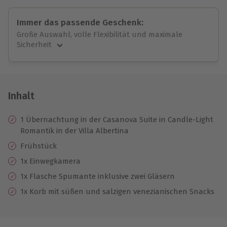
Immer das passende Geschenk:
Große Auswahl, volle Flexibilität und maximale
Sicherheit
Große Auswahl
Über 9.000 unvergessliche Erlebnisse.
Volle Flexibilität
Jeder Gutschein für alle Erlebnisse einlösbar.
Inhalt
Maximale Sicherheit
10 Jahre gültig & verlängerbar.
1 Übernachtung in der Casanova Suite in Candle-Light
Romantik in der Villa Albertina
Frühstück
1x Einwegkamera
1x Flasche Spumante inklusive zwei Gläsern
1x Korb mit süßen und salzigen venezianischen Snacks