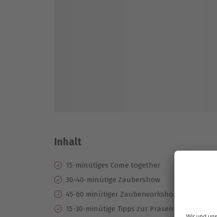
Inhalt
15-minütiges Come together
30-40-minütige Zaubershow
45-60 minütiger Zauberworkshop
15-30-minütige Tipps zur Präsentation und 