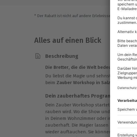
* Der Rabatt ist nicht auf andere Erlebnisse bei der Einlö
Alles auf einen Blick
Beschreibung
Die Bretter, die die Welt bedeuten
Du liebst die Magie und sehnst Dich nach 
beim
Zauber Workshop in Salzburg
genau a
Dein zauberhaftes Programm
Dein Zauber Workshop startet mit einer Za
rauben wird. Wo die Show und der Workshop
in Deinem Wohnzimmer oder in Deinem Gar
zauberhaft. Die Magier lassen Dinge vers
wieder auftauchen. Sie können Gedanken 