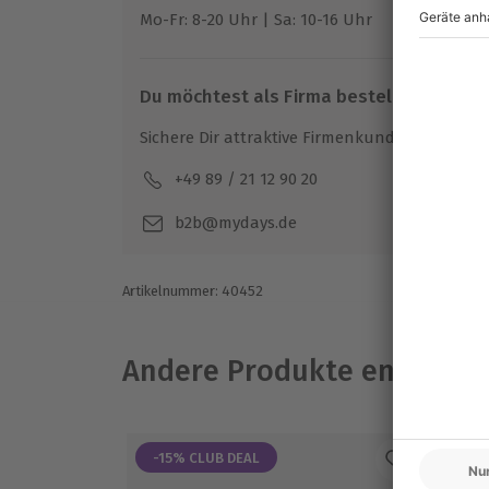
1 - 15 Personen
Mo-Fr: 8-20 Uhr | Sa: 10-16 Uhr
Du möchtest als Firma bestellen?
Sichere Dir attraktive Firmenkunden Vorteile.
+49 89 / 21 12 90 20
Mo-F
b2b@mydays.de
Artikelnummer
:
40452
Andere Produkte entdeck
-15% CLUB DEAL
-1