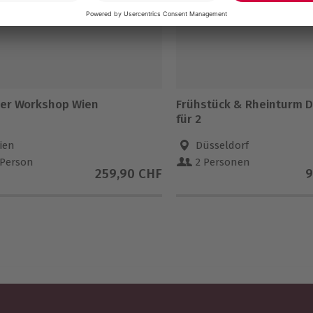
er Workshop Wien
Frühstück & Rheinturm D
für 2
ien
Düsseldorf
 Person
2 Personen
259,90 CHF
9