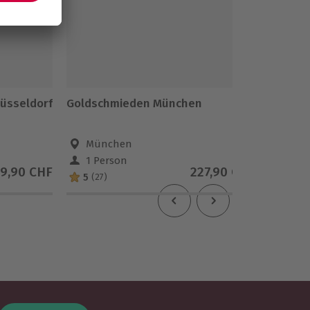
üsseldorf
Goldschmieden München
Barista
München
Dins
1 Person
1 Pe
9,90 CHF
227,90 CHF
5
5
(27)
(1)