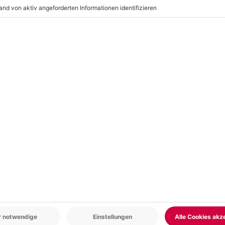
r: 9-17 Uhr
www.b2b.mydays.de/
en
5% CLUB DEAL