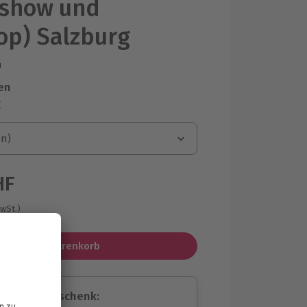
rshow und
p) Salzburg
n
en
r
)
en)
en)
HF
MwSt.)
In den Warenkorb
assende Geschenk: