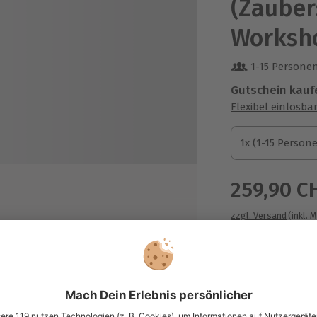
(Zaube
Worksho
1-15 Persone
Gutschein kauf
Flexibel einlösba
1x (1-15 Personen
1x (1-15 Person
1x (1-15 Person
259,90 C
zzgl. Versand
(inkl. 
Immer das p
Vorführung