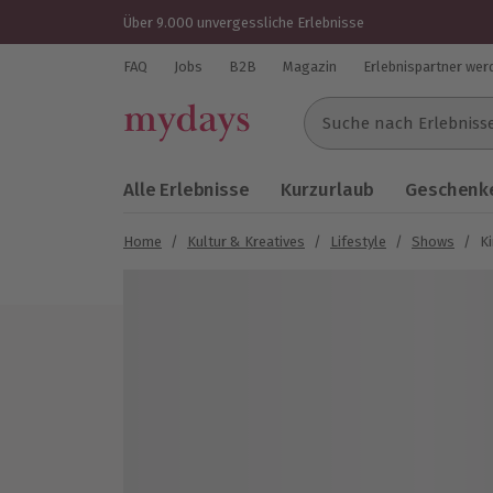
Über 9.000 unvergessliche Erlebnisse
FAQ
Jobs
B2B
Magazin
Erlebnispartner wer
Suche nach Erlebnissen..
Alle Erlebnisse
Kurzurlaub
Geschenke
Home
/
Kultur & Kreatives
/
Lifestyle
/
Shows
/
K
Bild 1 von 4