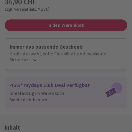
34,90 CHF
zzgl. Versand
(inkl. MwSt.)
In den Warenkorb
Immer das passende Geschenk:
Große Auswahl, volle Flexibilität und maximale
Sicherheit
Große Auswahl
Über 9.000 unvergessliche Erlebnisse.
Volle Flexibilität
-15%* mydays Club Deal verfügbar
Jeder Gutschein für alle Erlebnisse einlösbar.
Direktabzug im Warenkorb
Maximale Sicherheit
Melde dich hier an
10 Jahre gültig & verlängerbar.
Inhalt