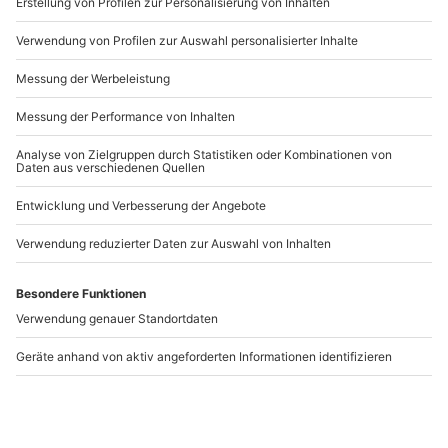
www.b2b.mydays.de/
Artikelnummer
:
62921
Andere Produkte entdecken
-15% CLUB DEAL
-15% CLUB DEAL
Travestie Show
Travestie Show Bad
Paderborn
Pyrmont
Paderborn
Bad Pyrmont
1 Person
1 Person