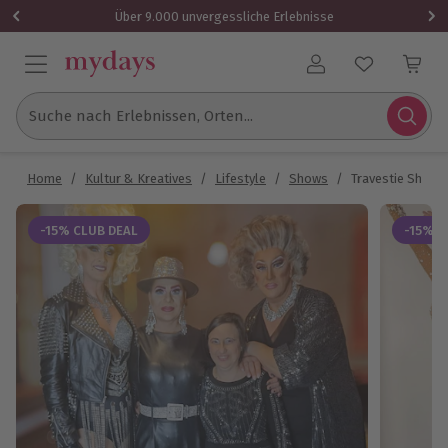
Über 9.000 unvergessliche Erlebnisse
Benutzerkonto
Suche nach Erlebnissen, Orten...
Home
/
Kultur & Kreatives
/
Lifestyle
/
Shows
/
Travestie Show 
-15% CLUB DEAL
-15% C