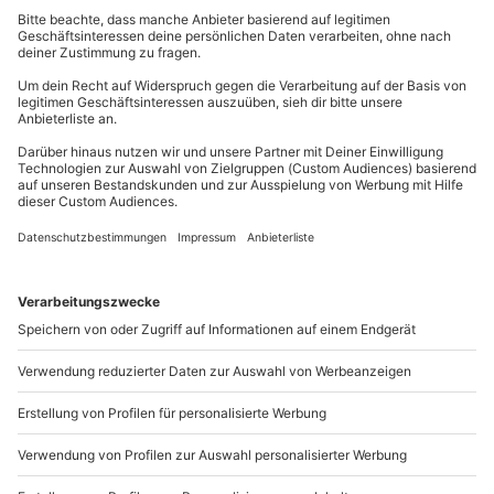
mydays
GmbH
Mühldorfstraße 8
81671
München
Du erreichst uns telefonisch zu folgenden Zeiten,
außer an bundesweiten Feiertagen:
Mo-Fr: 8-20 Uhr | Sa: 10-16 Uhr
Du möchtest als Firma bestellen?
Sichere Dir attraktive Firmenkunden Vorteile.
+49 89 / 21 12 90 20
Mo-Fr: 9-17 Uhr
b2b@mydays.de