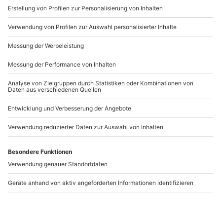
www.b2b.mydays.de/
Artikelnummer
:
65990
Andere Produkte entdecken
-15% CLUB DEAL
-15% CLUB DEAL
Be a Popstar Münster
Song aufnehmen
Mannheim
Münster
Mannheim