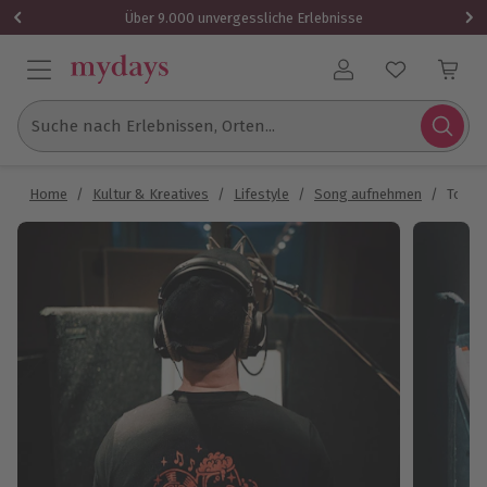
Über 9.000 unvergessliche Erlebnisse
Benutzerkonto
Suche nach Erlebnissen, Orten...
Home
/
Kultur & Kreatives
/
Lifestyle
/
Song aufnehmen
/
Tonst