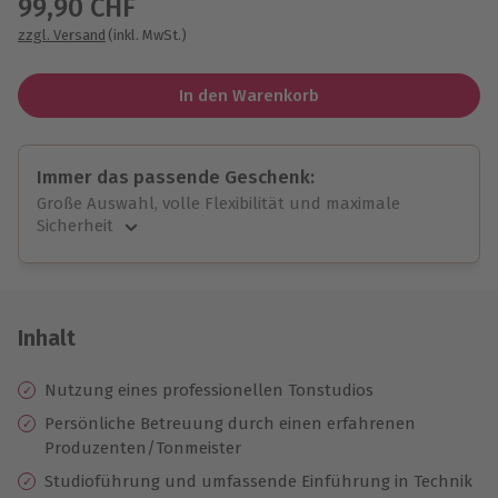
99,90 CHF
zzgl. Versand
(inkl. MwSt.)
In den Warenkorb
Immer das passende Geschenk:
Große Auswahl, volle Flexibilität und maximale
Sicherheit
Große Auswahl
Über 9.000 unvergessliche Erlebnisse.
Volle Flexibilität
Jeder Gutschein für alle Erlebnisse einlösbar.
Inhalt
Maximale Sicherheit
10 Jahre gültig & verlängerbar.
Nutzung eines professionellen Tonstudios
Persönliche Betreuung durch einen erfahrenen
Produzenten/Tonmeister
Studioführung und umfassende Einführung in Technik