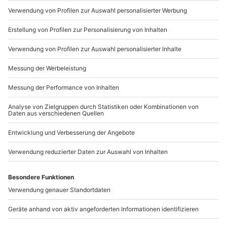
Mo-Fr: 9-17 Uhr
b2b@mydays.de
www.b2b.mydays.de/
Artikelnummer
:
28824
Andere Produkte entdecken
-15% CLUB DEAL
-15% CLUB DEAL
Tier Fotoshooting
Tier Fotoshooting