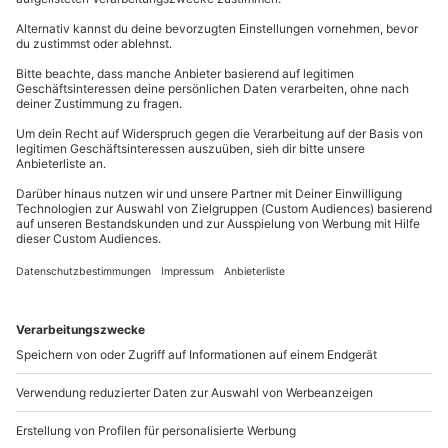
Teilnehmer
Du hast noch Fragen?
schönstes Lächeln und lache für perfekte
Sind Zuschauer möglich?
Aufnahmen mit Deinem Haustier direkt in die
Wahlweise:
Ja, Zuschauer sind möglich.
Kamera. Die schönsten Emotionen sorgen bei diesem
5 Personen und 1 Tier
0840 / 00 00 11
Shooting auch für die schönsten Bilder. Aus einer
Wer nimmt am Shooting teil?
2 Personen und 2 Tiere
großen Auswahl an wunderschönen Aufnahmen
1 Person und 2 Tiere
Das Shooting ist für 6 Teilnehmer. Beispielsweise 5
Kontakt & FAQ
des
Tier Fotoshootings
suchst Du Dir dann Deine
6 Tiere usw.
Personen und 1 Tier, 2 Personen und 2 Tiere, 1 Person
drei liebsten Fotografien aus. Diese kannst Du noch
Zusätzliche Teilnehmer gegen Aufpreis und nach
und 2 Tiere oder 6 Tiere.
am selben Tag direkt mit nach Hause nehmen.
mydays
GmbH
Absprache möglich
Selbstverständlich kannst Du direkt vor Ort für
Mühldorfstraße 8
gesonderte Konditionen auch noch weitere Fotos
81671
München
erwerben.
Du erreichst uns telefonisch zu folgenden Zeiten,
außer an bundesweiten Feiertagen:
Das
Tier Fotoshooting
in
Köln
bietet Dir nicht nur
tolle und außergewöhnliche Aufnahmen mit Deinem
Mo-Fr: 8-20 Uhr | Sa: 10-16 Uhr
Haustier. Das
Tier Fotoshooting
ist vor allem ein
einzigartiges Erlebnis, das Dir noch sehr lange in
Erinnerung bleiben wird.
Du möchtest als Firma bestellen?
Sichere Dir attraktive Firmenkunden Vorteile.
+49 89 / 21 12 90 20