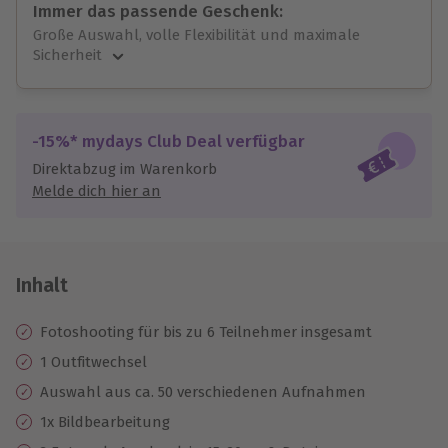
Immer das passende Geschenk:
Große Auswahl, volle Flexibilität und maximale
Sicherheit
Große Auswahl
Über 9.000 unvergessliche Erlebnisse.
Volle Flexibilität
-15%* mydays Club Deal verfügbar
Jeder Gutschein für alle Erlebnisse einlösbar.
Direktabzug im Warenkorb
Maximale Sicherheit
Melde dich hier an
10 Jahre gültig & verlängerbar.
Inhalt
Fotoshooting für bis zu 6 Teilnehmer insgesamt
1 Outfitwechsel
Auswahl aus ca. 50 verschiedenen Aufnahmen
1x Bildbearbeitung