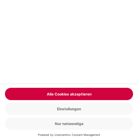
Vertrag widerrufen
FAQs
Kontakt
Zahlungsarten
Über uns
Magazin
Jobs & Karriere
Partnerprogramm
Versand und Lieferung
Presse
AGB
Cookie Einstellungen
Datenschutz
Nutzungsbedingungen
Online-Marktplatz
Barrierefreiheit
Compliance
Impressum
RECHNUNG