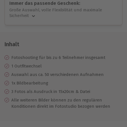
Immer das passende Geschenk:
Große Auswahl, volle Flexibilität und maximale
Sicherheit
Große Auswahl
Über 9.000 unvergessliche Erlebnisse.
Volle Flexibilität
Jeder Gutschein für alle Erlebnisse einlösbar.
Inhalt
Maximale Sicherheit
10 Jahre gültig & verlängerbar.
Fotoshooting für bis zu 6 Teilnehmer insgesamt
1 Outfitwechsel
Auswahl aus ca. 50 verschiedenen Aufnahmen
1x Bildbearbeitung
3 Fotos als Ausdruck in 15x20cm & Datei
Alle weiteren Bilder können zu den regulären
Konditionen direkt im Fotostudio bezogen werden