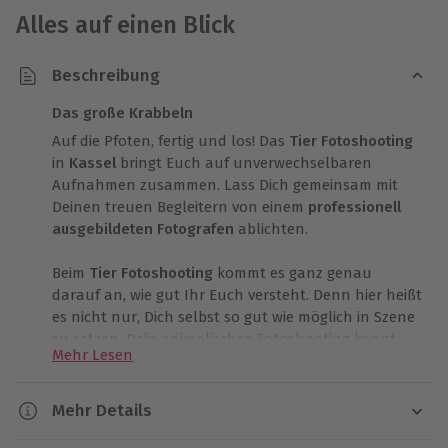
Alles auf einen Blick
Beschreibung
Das große Krabbeln
Auf die Pfoten, fertig und los! Das
Tier Fotoshooting
in
Kassel
bringt Euch auf unverwechselbaren
Aufnahmen zusammen. Lass Dich gemeinsam mit
Deinen treuen Begleitern von einem
professionell
ausgebildeten Fotografen
ablichten.
Beim
Tier Fotoshooting
kommt es ganz genau
darauf an, wie gut Ihr Euch versteht. Denn hier heißt
es nicht nur, Dich selbst so gut wie möglich in Szene
zu setzen. Dein animalisches Fotoshooting kennt
Mehr Lesen
weder Einschränkungen noch Kleiderordnungen,
hier kannst Du in Outfit und Pose Deiner Fantasie
freien Lauf lassen. Vor allem kommt es auf das
Mehr Details
perfekte Zusammenspiel mit Deinen Begleitern an.
Dauer