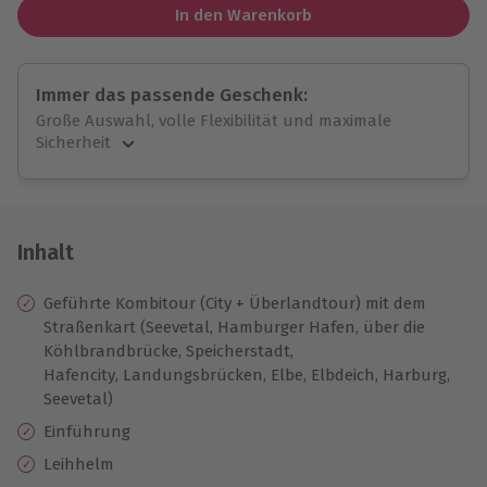
In den Warenkorb
Immer das passende Geschenk:
Große Auswahl, volle Flexibilität und maximale
Sicherheit
Große Auswahl
Über 9.000 unvergessliche Erlebnisse.
Volle Flexibilität
Jeder Gutschein für alle Erlebnisse einlösbar.
Inhalt
Maximale Sicherheit
10 Jahre gültig & verlängerbar.
Geführte Kombitour (City + Überlandtour) mit dem
Straßenkart (Seevetal, Hamburger Hafen, über die
Köhlbrandbrücke, Speicherstadt,
Hafencity, Landungsbrücken, Elbe, Elbdeich, Harburg,
Seevetal)
Einführung
Leihhelm