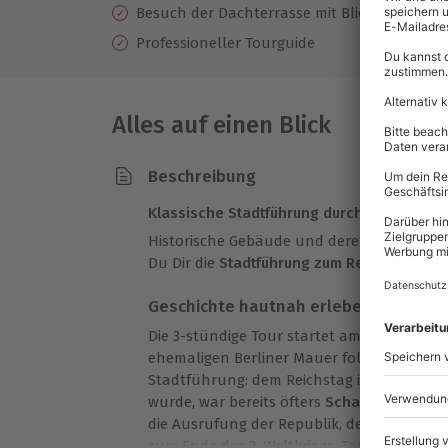
Besuch der Dachterrasse mit Blick auf die Sky
Professioneller Tourguide
Alles auf einen Blick
Beschreibung
Klassische Stadtführung durch die schöns
Historische Gebäude und deren Geschichte 
Du Dir die
Stadtführung zum Reichstag in B
Geschichte hautnah erleben
Die 3-stündige Tour startet am Brandenbur
ehemaligen Berliner Mauer folgend geht e
Stadtführung: dem Reichstag in Berlin. Das
wurde, war bereits öfters
Schauplatz bedeu
die Ausrufung der Republik, der Reichsta
zum Ende des 2. Weltkriegs. Tauche hautna