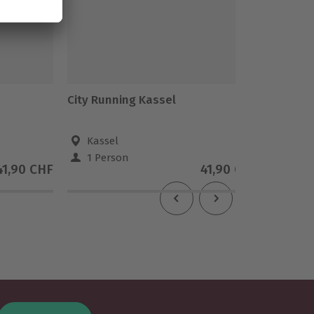
City Running Kassel
City Ru
Kassel
Berl
1 Person
1 Pe
41,90 CHF
41,90 CHF