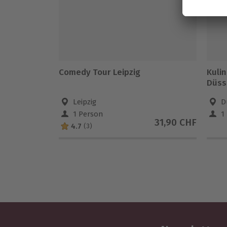
Comedy Tour Leipzig
Kuli
Düsse
Leipzig
D
1 Person
1
31,90 CHF
4.7
(3)