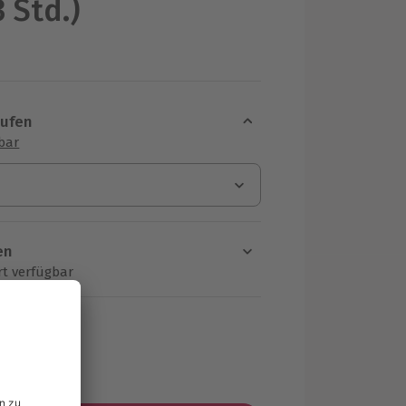
3 Std.)
aufen
sbar
en
rt verfügbar
ten Schritt einen Termin aus
F
MwSt.)