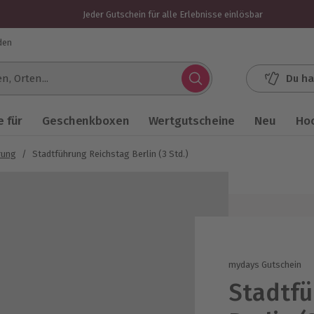
Jeder Gutschein für alle Erlebnisse einlösbar
den
Du ha
.
 für
Geschenkboxen
Wertgutscheine
Neu
Ho
rung
/
Stadtführung Reichstag Berlin (3 Std.)
mydays Gutschein
Stadtfü