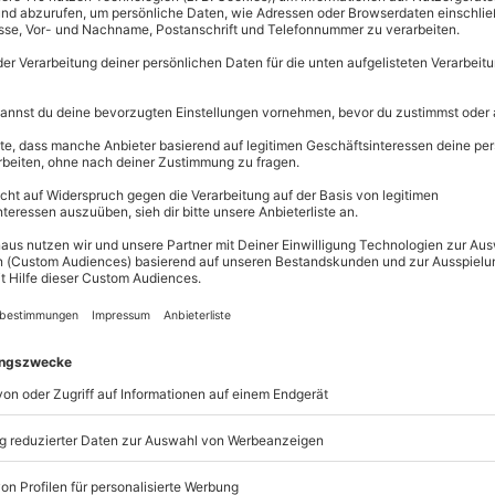
line Berlins
Immer das p
Große Auswahl, 
maximale Siche
Große Aus
Über 9.000 
Erlebnisse.
ten Städte
Volle Flexibi
faszinieren Dich? Dann solltest
Jeder Gutsc
erlin
nicht entgehen lassen.
einlösbar.
Maximale S
10 Jahre gü
ger Tor. Dem Verlauf der
s zum Hauptziel der
 Gebäude, das 1894 fertiggestellt
tender historischer Ereignisse
:
gsbrand und der Kampf um Berlin
h in die deutsche Geschichte ein