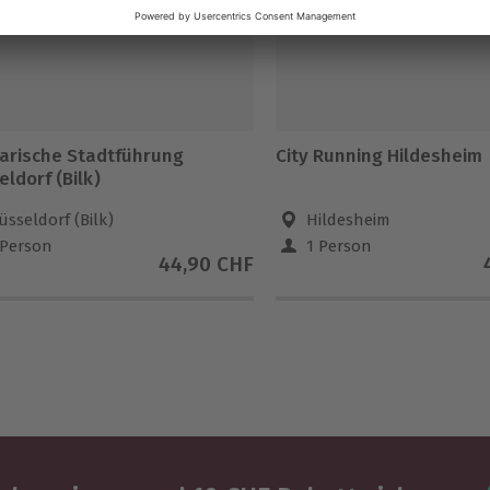
narische Stadtführung
City Running Hildesheim
ldorf (Bilk)
üsseldorf (Bilk)
Hildesheim
 Person
1 Person
44,90 CHF