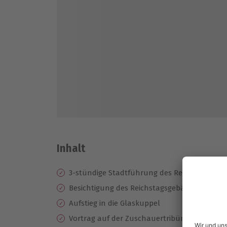
Inhalt
3-stündige Stadtführung des Reichstags in B
Besichtigung des Reichstagsgebäude mit se
Aufstieg in die Glaskuppel
Vortrag auf der Zuschauertribüne des Plena