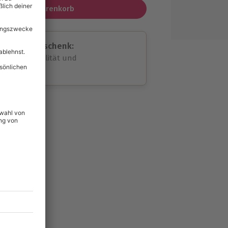
In den Warenkorb
assende Geschenk:
volle Flexibilität und
rheit
wahl
unvergessliche
lität
hein für alle Erlebnisse
icherheit
ltig & verlängerbar.