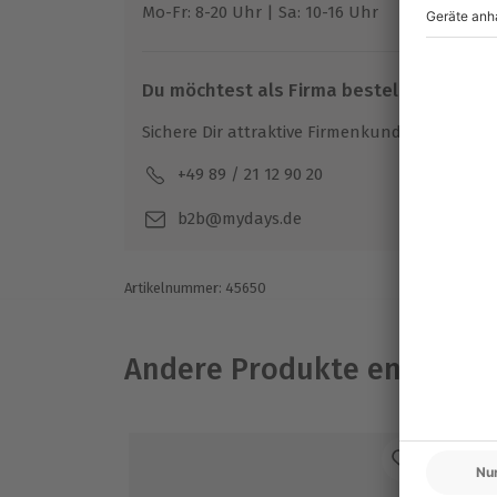
Teilnehmer
Mo-Fr: 8-20 Uhr | Sa: 10-16 Uhr
Gutschein gültig für 1 Person
Gruppengröße: 3-15 Personen
Du möchtest als Firma bestellen?
Sichere Dir attraktive Firmenkunden Vorteile.
+49 89 / 21 12 90 20
Mo-F
b2b@mydays.de
Artikelnummer
:
45650
Andere Produkte entdeck