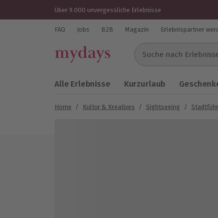
Über 9.000 unvergessliche Erlebnisse
FAQ
Jobs
B2B
Magazin
Erlebnispartner wer
Suche nach Erlebnissen..
Alle Erlebnisse
Kurzurlaub
Geschenke
Home
/
Kultur & Kreatives
/
Sightseeing
/
Stadtfüh
Bild 1 von 5