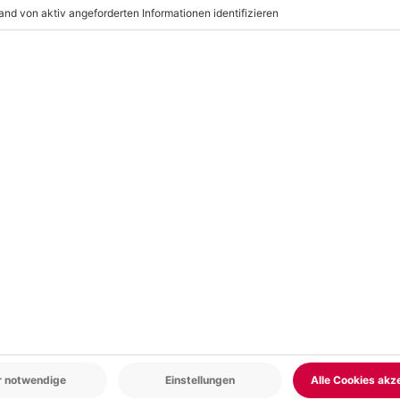
r: 9-17 Uhr
www.b2b.mydays.de/
en