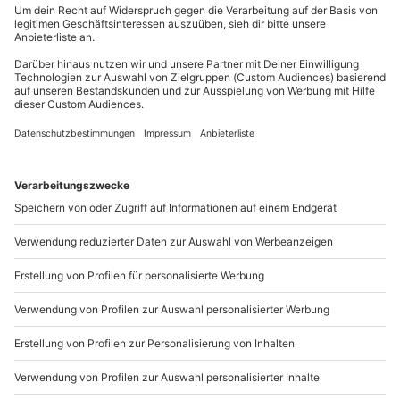
Du erreichst uns telefonisch zu folgenden Zeiten,
außer an bundesweiten Feiertagen:
Mo-Fr: 8-20 Uhr | Sa: 10-16 Uhr
Du möchtest als Firma bestellen?
Sichere Dir attraktive Firmenkunden Vorteile.
+49 89 / 21 12 90 20
Mo-Fr: 9-17 Uhr
b2b@mydays.de
www.b2b.mydays.de/
Artikelnummer
:
62336