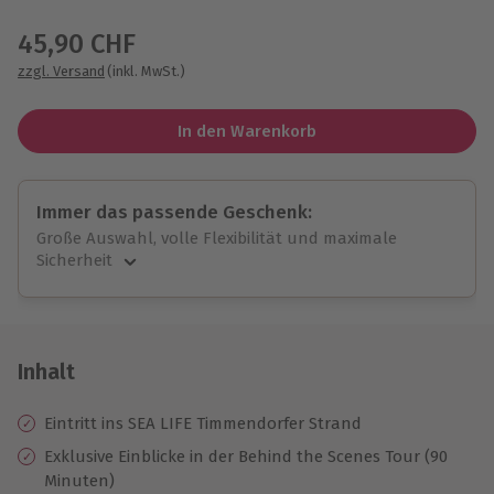
Wähle im nächsten Schritt einen Termin aus
45,90 CHF
zzgl. Versand
(inkl. MwSt.)
In den Warenkorb
Immer das passende Geschenk:
Große Auswahl, volle Flexibilität und maximale
Sicherheit
Große Auswahl
Über 9.000 unvergessliche Erlebnisse.
Volle Flexibilität
Jeder Gutschein für alle Erlebnisse einlösbar.
Inhalt
Maximale Sicherheit
10 Jahre gültig & verlängerbar.
Eintritt ins SEA LIFE Timmendorfer Strand
Exklusive Einblicke in der Behind the Scenes Tour (90
Minuten)