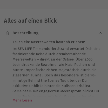
Alles auf einen Blick
Beschreibung
Tauch ein: Meereswelten hautnah erleben!
Im SEA LIFE Timmendorfer Strand erwartet Dich eine
faszinierende Reise durch atemberaubende
Meereswelten – direkt an der Ostsee. Über 2.500
beeindruckende Bewohner wie Haie, Rochen und
bunte Tropenfische ziehen majestätisch durch die
gläsernen Tunnel. Doch das Besondere ist die 90-
minütige Behind the Scenes Tour, bei der Du
exklusive Einblicke hinter die Kulissen erhältst.
Gemeinsam mit engagierten Meeresprofis blickst Du
in die Technikräume, erfährst Wissenswertes über
Mehr Lesen
Fütterung und Wasserqualität und fühlst Dich dem
Meeresleben so nah wie nie zuvor. Ideal für alle, die