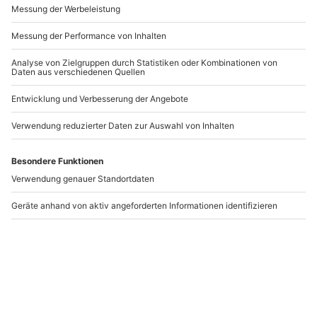
Andere Produkte entdecken
Hamburg Dungeon
Stand Up Paddling
Bremen
Hamburg
Bremen
1 Person
1 Person
30,90 CHF
59,90 CHF
4
(1)