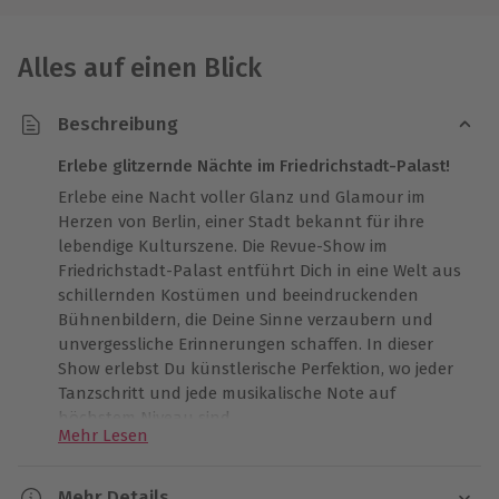
Alles auf einen Blick
Beschreibung
Erlebe glitzernde Nächte im Friedrichstadt-Palast!
Erlebe eine Nacht voller Glanz und Glamour im
Herzen von Berlin, einer Stadt bekannt für ihre
lebendige Kulturszene. Die Revue-Show im
Friedrichstadt-Palast entführt Dich in eine Welt aus
schillernden Kostümen und beeindruckenden
Bühnenbildern, die Deine Sinne verzaubern und
unvergessliche Erinnerungen schaffen. In dieser
Show erlebst Du künstlerische Perfektion, wo jeder
Tanzschritt und jede musikalische Note auf
höchstem Niveau sind.
Mehr Lesen
Ein Abend im renommierten Friedrichstadt-Palast
Inkludiert ist der Eintritt in den renommierten
Mehr Details