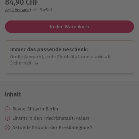
84,90 CHF
zzgl. Versand
(inkl. MwSt.)
In den Warenkorb
Immer das passende Geschenk:
Große Auswahl, volle Flexibilität und maximale
Sicherheit
Große Auswahl
Über 9.000 unvergessliche Erlebnisse.
Volle Flexibilität
Jeder Gutschein für alle Erlebnisse einlösbar.
Inhalt
Maximale Sicherheit
10 Jahre gültig & verlängerbar.
Revue-Show in Berlin
Eintritt in den Friedrichstadt-Palast
Aktuelle Show in der Preiskategorie 2