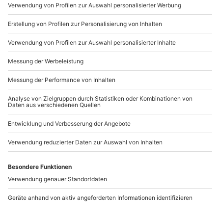
Mo-Fr: 9-17 Uhr
b2b@mydays.de
www.b2b.mydays.de/
Artikelnummer
:
57756
Andere Produkte entdecken
-15% CLUB DEAL
-15% CLUB DEAL
Magie Show
Magie Show Lüneburg
Wittenberg
(Auditorium)