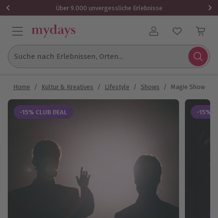
Über 9.000 unvergessliche Erlebnisse
Benutzerkonto
Suche nach Erlebnissen, Orten...
Home
/
Kultur & Kreatives
/
Lifestyle
/
Shows
/
Magie Show Höx
-15% CLUB DEAL
-15% C