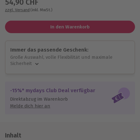
54,90 CHF
zzgl. Versand
(inkl. MwSt.)
In den Warenkorb
Immer das passende Geschenk:
Große Auswahl, volle Flexibilität und maximale
Sicherheit
Große Auswahl
Über 9.000 unvergessliche Erlebnisse.
Volle Flexibilität
-15%* mydays Club Deal verfügbar
Jeder Gutschein für alle Erlebnisse einlösbar.
Direktabzug im Warenkorb
Maximale Sicherheit
Melde dich hier an
10 Jahre gültig & verlängerbar.
Inhalt