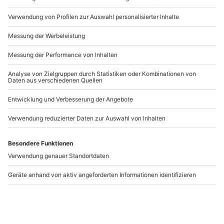
Artikelnummer
:
57737
Andere Produkte entdecken
-15% CLUB DEAL
Magie Show Friedberg
Magie Show Stade
Friedberg (Hessen)
Stade
1 Person
1 Person
54,90 CHF
54,90 CHF