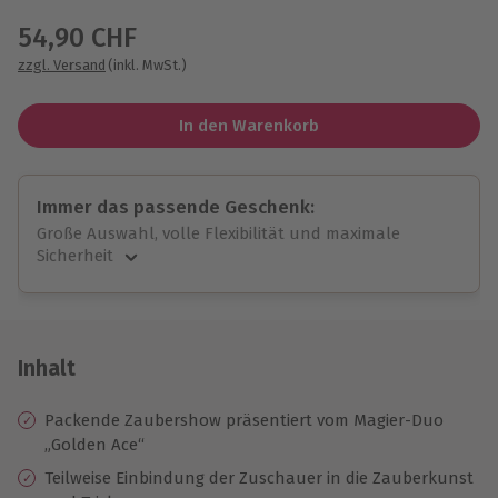
54,90 CHF
zzgl. Versand
(inkl. MwSt.)
In den Warenkorb
Immer das passende Geschenk:
Große Auswahl, volle Flexibilität und maximale
Sicherheit
Große Auswahl
Über 9.000 unvergessliche Erlebnisse.
Volle Flexibilität
Jeder Gutschein für alle Erlebnisse einlösbar.
Inhalt
Maximale Sicherheit
10 Jahre gültig & verlängerbar.
Packende Zaubershow präsentiert vom Magier-Duo
„Golden Ace“
Teilweise Einbindung der Zuschauer in die Zauberkunst