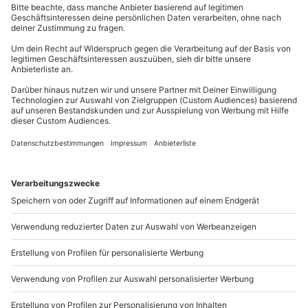
mydays
GmbH
Mühldorfstraße 8
81671
München
Du erreichst uns telefonisch zu folgenden Zeiten,
außer an bundesweiten Feiertagen:
Mo-Fr: 8-20 Uhr | Sa: 10-16 Uhr
Du möchtest als Firma bestellen?
Sichere Dir attraktive Firmenkunden Vorteile.
+49 89 / 21 12 90 20
Mo-Fr: 9-17 Uhr
b2b@mydays.de
www.b2b.mydays.de/