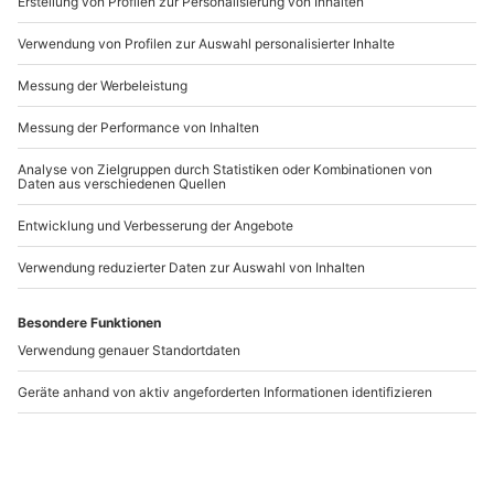
www.b2b.mydays.de/
Artikelnummer
:
61472
Andere Produkte entdecken
-15% CLUB DEAL
Feng Shui Workshop
Gesichtspflege selber
Köln
machen Düsseldorf
Düsseldorf
1 Person
1 Person
179,90 CHF
99,90 CHF