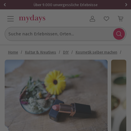
Über 9.000 unvergessliche Erlebnisse
Benutzerkonto
Suche nach Erlebnissen, Orten...
Home
/
Kultur & Kreatives
/
DIY
/
Kosmetik selber machen
/
Lip