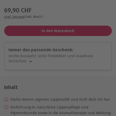
Wähle im nächsten Schritt einen Termin aus
69,90 CHF
zzgl. Versand
(inkl. MwSt.)
In den Warenkorb
Immer das passende Geschenk:
Große Auswahl, volle Flexibilität und maximale
Sicherheit
Große Auswahl
Über 9.000 unvergessliche Erlebnisse.
Volle Flexibilität
Jeder Gutschein für alle Erlebnisse einlösbar.
Inhalt
Maximale Sicherheit
10 Jahre gültig & verlängerbar.
Stelle deinen eigenen Lippenstift und Duft-Roll-On her
Einführung in natürliche Lippenpflege und
Pigmentkunde sowie in die Aromatherapie und Wirkung