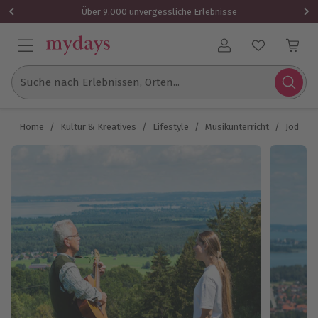
Über 9.000 unvergessliche Erlebnisse
Benutzerkonto
Suche nach Erlebnissen, Orten...
Home
/
Kultur & Kreatives
/
Lifestyle
/
Musikunterricht
/
Jodel-S