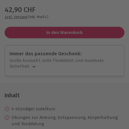
42,90 CHF
zzgl. Versand
(inkl. MwSt.)
In den Warenkorb
Immer das passende Geschenk:
Große Auswahl, volle Flexibilität und maximale
Sicherheit
Große Auswahl
Über 9.000 unvergessliche Erlebnisse.
Volle Flexibilität
Jeder Gutschein für alle Erlebnisse einlösbar.
Inhalt
Maximale Sicherheit
10 Jahre gültig & verlängerbar.
4-stündiger Jodelkurs
Übungen zur Atmung, Entspannung, Körperhaltung
und Tonbildung