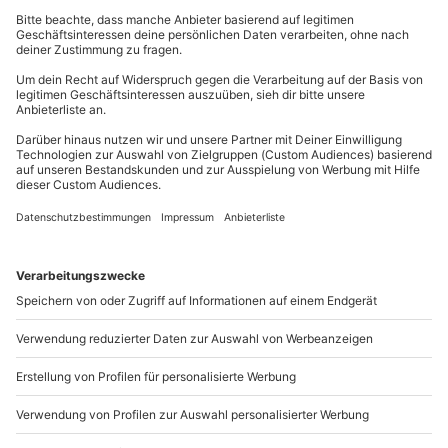
Kontakt & FAQ
Bei Bedarf Sonnencreme und Sonnenbrille
mydays
GmbH
Teilnehmer
Mühldorfstraße 8
Gutschein gültig für 1 Person
81671
München
Gruppengröße bis zu 30 Personen
Du erreichst uns telefonisch zu folgenden Zeiten,
außer an bundesweiten Feiertagen:
Mo-Fr: 8-20 Uhr | Sa: 10-16 Uhr
Du möchtest als Firma bestellen?
Sichere Dir attraktive Firmenkunden Vorteile.
+49 89 / 21 12 90 20
Mo-Fr: 9-17 Uhr
b2b@mydays.de