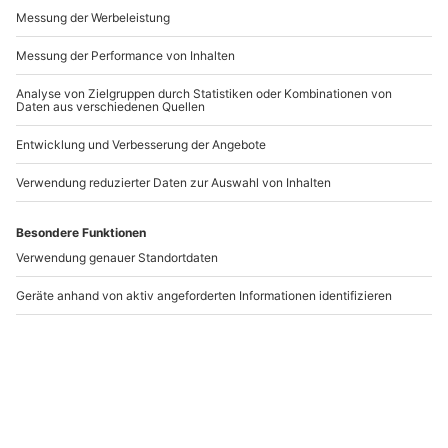
Andere Produkte entdecken
Iris Fotoshooting Berlin
Fotografie-
Einzeltraining
Nordrhein-Westfalen
Berlin (Alexa)
Nordrhein-Westfalen
1 Person
1 Person
40,90 CHF
499,90 CHF
3.7
(3)