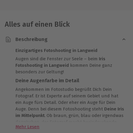
Alles auf einen Blick
Beschreibung
Einzigartiges Fotoshooting in Langweid
Augen sind die Fenster zur Seele – beim
Iris
Fotoshooting in Langweid
kommen Deine ganz
besonders zur Geltung!
Deine Augenfarbe im Detail
Angekommen im Fotostudio begrüßt Dich Dein
Fotograf. Er ist Experte auf seinem Gebiet und hat
ein Auge fürs Detail. Oder eher ein Auge für Dein
Auge. Denn bei diesem Fotoshooting steht
Deine Iris
im Mittelpunkt
. Ob braun, grün, blau oder irgendwas
dazwischen, der Fotograf macht beeindruckende
Mehr Lesen
Aufnahmen! Das Farbspiel beider Iriden sieht aus wie