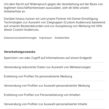
Gutschein gültig für 1 Person
Du erreichst uns telefonisch zu folgenden Zeiten,
außer an bundesweiten Feiertagen:
Hinweis
Mo-Fr: 8-20 Uhr | Sa: 10-16 Uhr
Das zu fotografierende Auge sollte keine Kontaktlinse
tragen.
Du möchtest als Firma bestellen?
Sichere Dir attraktive Firmenkunden Vorteile.
+49 89 / 21 12 90 20
Mo-Fr: 9-17 Uhr
b2b@mydays.de
www.b2b.mydays.de/
Artikelnummer
:
47568