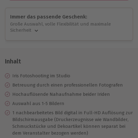
Immer das passende Geschenk:
Große Auswahl, volle Flexibilität und maximale
Sicherheit
Große Auswahl
Über 9.000 unvergessliche Erlebnisse.
Volle Flexibilität
Jeder Gutschein für alle Erlebnisse einlösbar.
Inhalt
Maximale Sicherheit
10 Jahre gültig & verlängerbar.
Iris Fotoshooting im Studio
Betreuung durch einen professionellen Fotografen
Hochauflösende Nahaufnahme beider Iriden
Auswahl aus 1-5 Bildern
1 nachbearbeitetes Bild digital in Full-HD Auflösung zur
Bildschirmausgabe (Druckerzeugnisse wie Wandbilder,
Schmuckstücke und Dekoartikel können separat bei
dem Veranstalter bezogen werden)