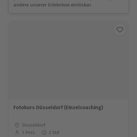
andere unserer Erlebnisse einlösbar.
Fotokurs Düsseldorf (Einzelcoaching)
Standort
Düsseldorf
1 Pers.
2 Std
Anzahl der Teilnehmer