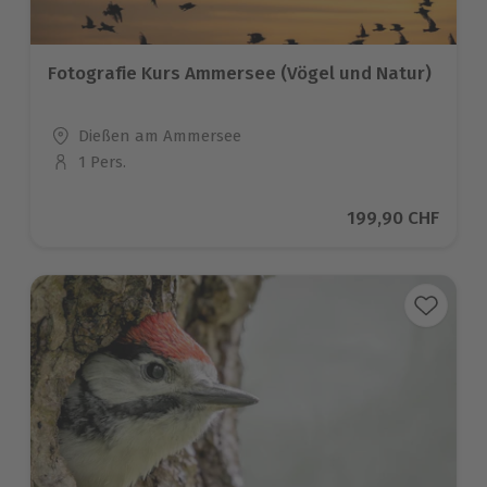
Fotografie Kurs Ammersee (Vögel und Natur)
Standort
Dießen am Ammersee
1 Pers.
Anzahl der Teilnehmer
Aktueller Preis
199,90 CHF