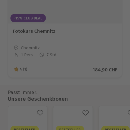
-15% CLUB DEAL
Fotokurs Chemnitz
Standort
Chemnitz
1 Pers.
7 Std
Anzahl der Teilnehmer
Aktueller Preis
184,90 CHF
4
(1)
4 von 5 Sternen basierend auf 1 Bewertungen
Passt immer:
Unsere Geschenkboxen
BESTSELLER
BESTSELLER
BESTSELLER