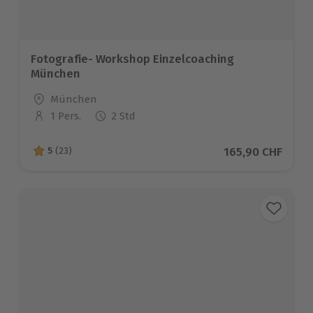
Fotografie- Workshop Einzelcoaching
München
Standort
München
1 Pers.
2 Std
Anzahl der Teilnehmer
Aktueller Preis
165,90 CHF
5
(23)
5 von 5 Sternen basierend auf 23 Bewertungen