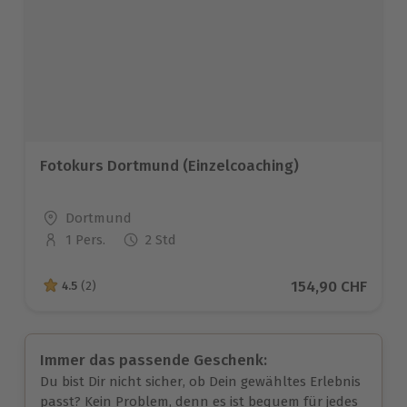
Fotokurs Dortmund (Einzelcoaching)
Standort
Dortmund
1 Pers.
2 Std
Anzahl der Teilnehmer
Aktueller Preis
154,90 CHF
4.5
(2)
4.5 von 5 Sternen basierend auf 2 Bewertungen
Immer das passende Geschenk:
Du bist Dir nicht sicher, ob Dein gewähltes Erlebnis
passt? Kein Problem, denn es ist bequem für jedes