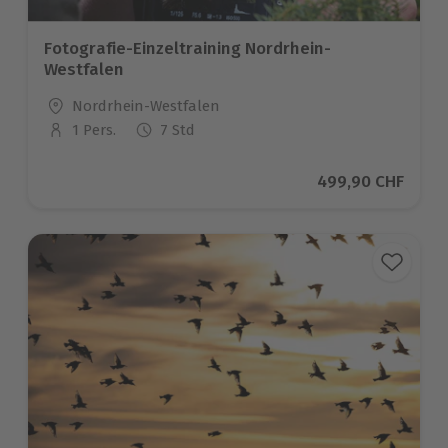
Fotografie-Einzeltraining Nordrhein-
Westfalen
Standort
Nordrhein-Westfalen
1 Pers.
7 Std
Anzahl der Teilnehmer
Aktueller Preis
499,90 CHF