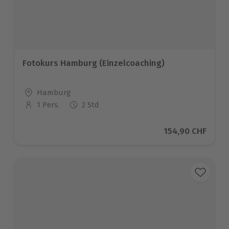
Fotokurs Hamburg (Einzelcoaching)
Standort
Hamburg
1 Pers.
2 Std
Anzahl der Teilnehmer
Aktueller Preis
154,90 CHF