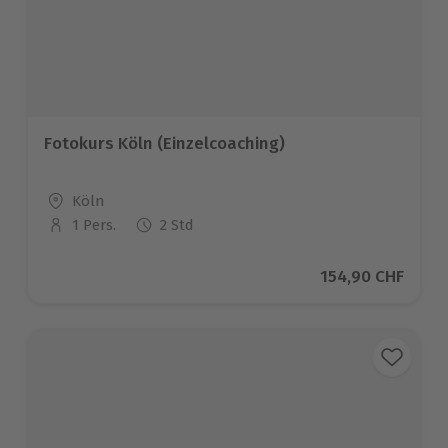
Fotokurs Köln (Einzelcoaching)
Standort
Köln
1 Pers.
2 Std
Anzahl der Teilnehmer
Aktueller Preis
154,90 CHF