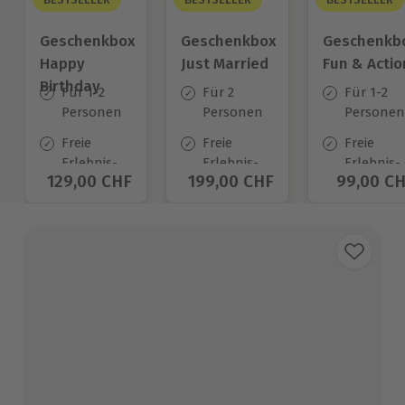
Geschenkbox
Geschenkbox
Geschenkb
Happy
Just Married
Fun & Actio
Birthday
Für 1-2
Für 2
Für 1-2
Personen
Personen
Personen
Freie
Freie
Freie
Erlebnis-
Erlebnis-
Erlebnis-
Aktueller Preis
129,00 CHF
Aktueller Preis
199,00 CHF
Aktuelle
99,00 C
Auswahl
Auswahl
Auswahl
an ca.
an ca.
an ca.
1.400 Orten
680 Orten
640 Orte