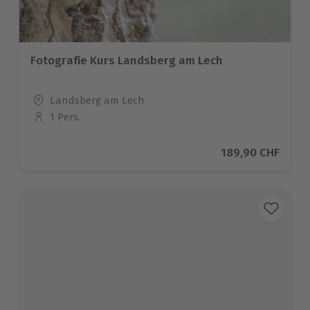
Fotografie Kurs Landsberg am Lech
Standort
Landsberg am Lech
1 Pers.
Anzahl der Teilnehmer
Aktueller Preis
189,90 CHF