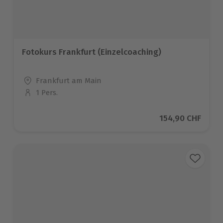
Fotokurs Frankfurt (Einzelcoaching)
Standort
Frankfurt am Main
1 Pers.
Anzahl der Teilnehmer
Aktueller Preis
154,90 CHF