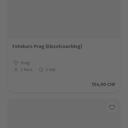
Fotokurs Prag (Einzelcoaching)
Standort
Prag
1 Pers.
2 Std
Anzahl der Teilnehmer
Aktueller Preis
154,90 CHF