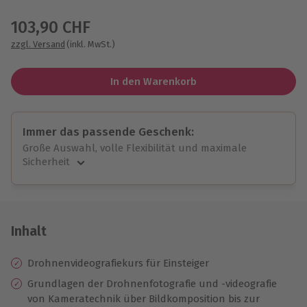
Wähle im nächsten Schritt einen Termin aus
103,90 CHF
zzgl. Versand
(inkl. MwSt.)
In den Warenkorb
Immer das passende Geschenk:
Große Auswahl, volle Flexibilität und maximale
Sicherheit
Große Auswahl
Über 9.000 unvergessliche Erlebnisse.
Volle Flexibilität
Jeder Gutschein für alle Erlebnisse einlösbar.
Inhalt
Maximale Sicherheit
10 Jahre gültig & verlängerbar.
Drohnenvideografiekurs für Einsteiger
Grundlagen der Drohnenfotografie und -videografie
von Kameratechnik über Bildkomposition bis zur