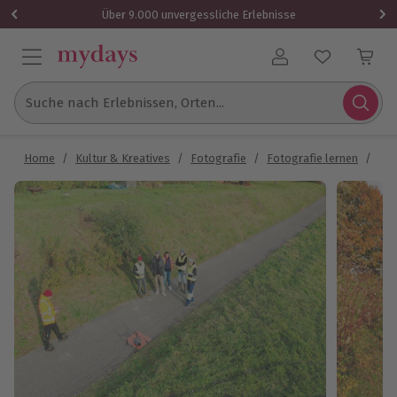
Über 9.000 unvergessliche Erlebnisse
Benutzerkonto
Suche nach Erlebnissen, Orten...
Home
/
Kultur & Kreatives
/
Fotografie
/
Fotografie lernen
/
Dro