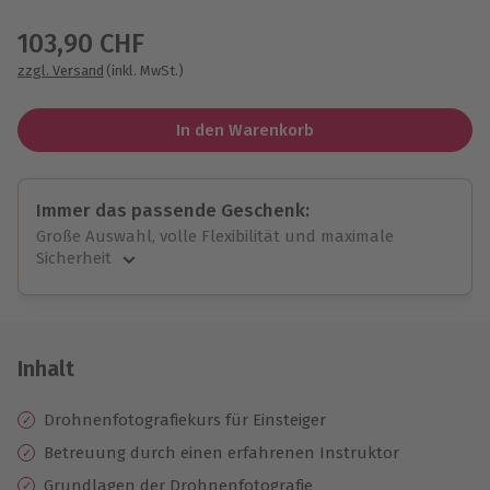
Wähle im nächsten Schritt einen Termin aus
103,90 CHF
zzgl. Versand
(inkl. MwSt.)
In den Warenkorb
Immer das passende Geschenk:
Große Auswahl, volle Flexibilität und maximale
Sicherheit
Große Auswahl
Über 9.000 unvergessliche Erlebnisse.
Volle Flexibilität
Jeder Gutschein für alle Erlebnisse einlösbar.
Inhalt
Maximale Sicherheit
10 Jahre gültig & verlängerbar.
Drohnenfotografiekurs für Einsteiger
Betreuung durch einen erfahrenen Instruktor
Grundlagen der Drohnenfotografie