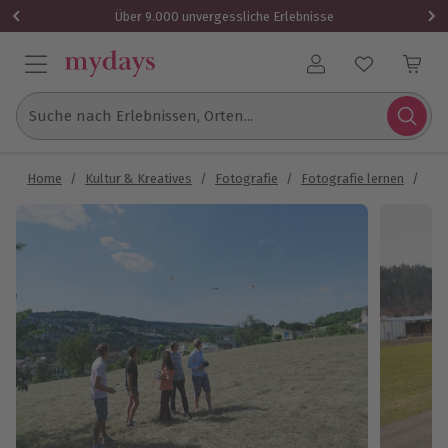
Über 9.000 unvergessliche Erlebnisse
Benutzerkonto
Suche nach Erlebnissen, Orten...
Home
/
Kultur & Kreatives
/
Fotografie
/
Fotografie lernen
/
Dro