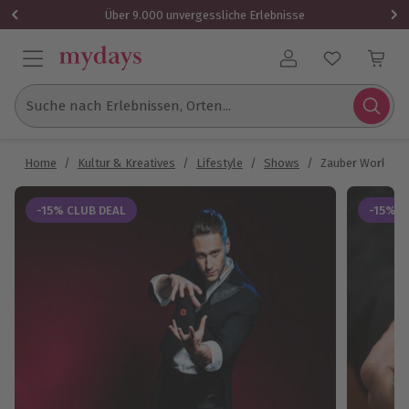
Über 9.000 unvergessliche Erlebnisse
Benutzerkonto
Suche nach Erlebnissen, Orten...
Home
/
Kultur & Kreatives
/
Lifestyle
/
Shows
/
Zauber Workshop
-15% CLUB DEAL
-15% C