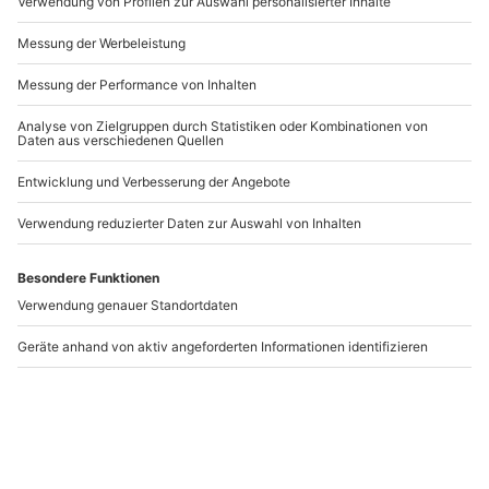
Andere Produkte entdecken
-15% CLUB DEAL
-15% CLUB DEAL
Zauber Workshop Wien
Zauberworkshop
München
Wien
München
1 Person
1 Person
259,90 CHF
259,90 CHF