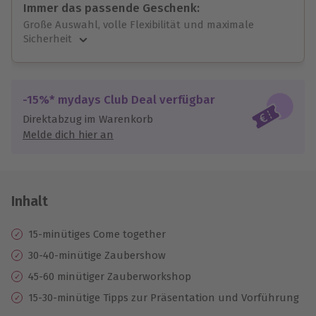
Immer das passende Geschenk:
Große Auswahl, volle Flexibilität und maximale
Sicherheit
Große Auswahl
Über 9.000 unvergessliche Erlebnisse.
Volle Flexibilität
-15%* mydays Club Deal verfügbar
Jeder Gutschein für alle Erlebnisse einlösbar.
Direktabzug im Warenkorb
Maximale Sicherheit
Melde dich hier an
10 Jahre gültig & verlängerbar.
Inhalt
15-minütiges Come together
30-40-minütige Zaubershow
45-60 minütiger Zauberworkshop
15-30-minütige Tipps zur Präsentation und Vorführung