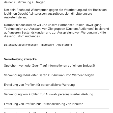
1 - 15 Personen
81671
München
Du erreichst uns telefonisch zu folgenden Zeiten,
außer an bundesweiten Feiertagen:
Mo-Fr: 8-20 Uhr | Sa: 10-16 Uhr
Du möchtest als Firma bestellen?
Sichere Dir attraktive Firmenkunden Vorteile.
+49 89 / 21 12 90 20
Mo-Fr: 9-17 Uhr
b2b@mydays.de
www.b2b.mydays.de/
Artikelnummer
:
40456